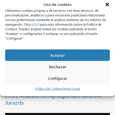
Uso de cookies
Artículos recientes
Utilizamos cookies propias y de terceros con fines técnicos, de
personalización, analíticos y para mostrarte publicidad relacionada
con tus preferencias mediante el análisis anónimo de los hábitos de
navegación. Clica
AQUÍ
para más información sobre la Política de
Festivales y premios
Cookies. Puedes aceptar todas las cookies pulsando el botón
"Aceptar" o configurarlas o rechazar su uso pulsando el botón
"Configurar".
Aceptar
Rechazar
Configurar
lunes, 27 de julio 2026
Política de Cookies
Aviso Legal
Peter Schmidt Group logra diez Red Dot
Awards