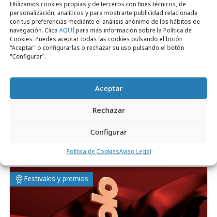
Utilizamos cookies propias y de terceros con fines técnicos, de
personalización, analíticos y para mostrarte publicidad relacionada
con tus preferencias mediante el análisis anónimo de los hábitos de
navegación. Clica
AQUÍ
para más información sobre la Política de
Cookies. Puedes aceptar todas las cookies pulsando el botón
"Aceptar" o configurarlas o rechazar su uso pulsando el botón
"Configurar".
Aceptar
Rechazar
lunes, 10 de febrero 2025
Configurar
Dulceida, nueva portavoz de Kiehl´s en
España
Política de Cookies
Aviso Legal
Festivales y premios