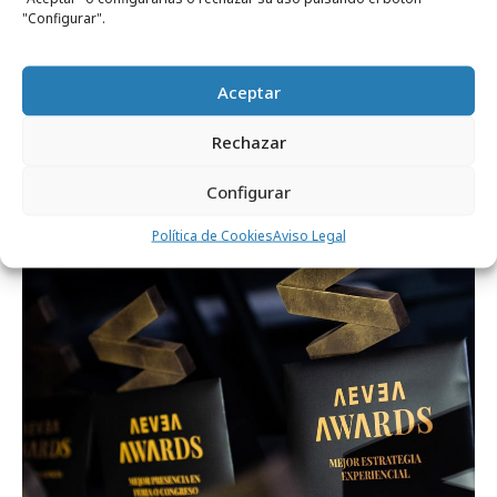
"Configurar".
Aceptar
viernes, 21 de febrero 2025
Todos los ganadores de los AEVEA Awards
Rechazar
2025
Configurar
Festivales y premios
Política de Cookies
Aviso Legal