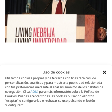
La gala terminó con la habitual foto de familia
Uso de cookies
que puso el broche a una edición más del
Utilizamos cookies propias y de terceros con fines técnicos, de
personalización, analíticos y para mostrarte publicidad relacionada
festival.
con tus preferencias mediante el análisis anónimo de los hábitos de
navegación. Clica
AQUÍ
para más información sobre la Política de
Cookies. Puedes aceptar todas las cookies pulsando el botón
"Aceptar" o configurarlas o rechazar su uso pulsando el botón
"Configurar".