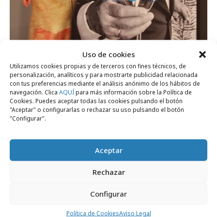
lunes, 26 de junio 2017
Uso de cookies
El cdec crea el Premio Juan Mariano
Utilizamos cookies propias y de terceros con fines técnicos, de
personalización, analíticos y para mostrarte publicidad relacionada
Manceo al joven talento
con tus preferencias mediante el análisis anónimo de los hábitos de
navegación. Clica
AQUÍ
para más información sobre la Política de
Cookies. Puedes aceptar todas las cookies pulsando el botón
"Aceptar" o configurarlas o rechazar su uso pulsando el botón
Festivales y premios
"Configurar".
Aceptar
Rechazar
Configurar
Política de Cookies
Aviso Legal