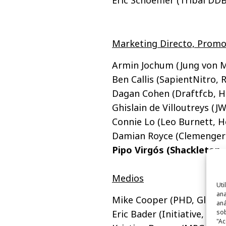
Eric Schoeffler (Tribal DD
Marketing Directo, Promo 
Armin Jochum (Jung von M
Ben Callis (SapientNitro, 
Dagan Cohen (Draftfcb, H
Ghislain de Villoutreys (JW
Connie Lo (Leo Burnett, 
Damian Royce (Clemenger 
Pipo Virgós (Shackleton, 
Medios
Uti
ana
Mike Cooper (PHD, Global)
aná
sob
Eric Bader (Initiative, EE.
"Ac