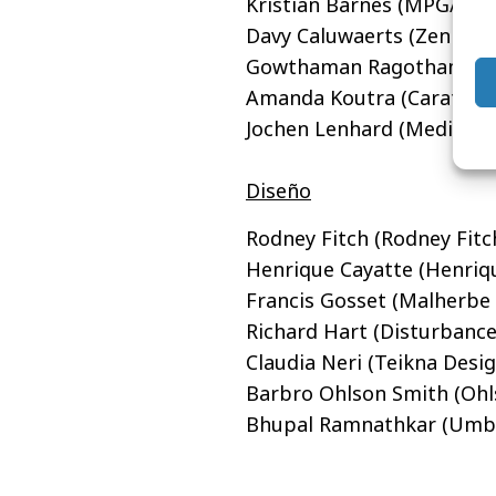
Kristian Barnes (MPG/Medi
Davy Caluwaerts (Zenith O
Gowthaman Ragothaman (M
Amanda Koutra (Carat, Su
Jochen Lenhard (Mediaplu
Diseño
Rodney Fitch (Rodney Fitch
Henrique Cayatte (Henriqu
Francis Gosset (Malherbe 
Richard Hart (Disturbance
Claudia Neri (Teikna Design
Barbro Ohlson Smith (Ohl
Bhupal Ramnathkar (Umbre