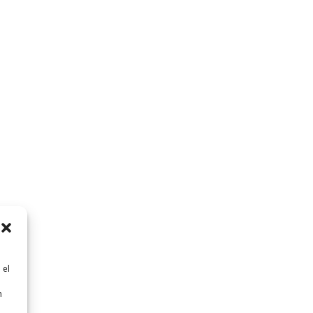
 el
n
n