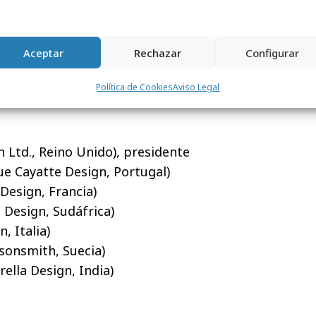
aContacts, Australia)
ptimedia, Bélgica)
indshare, India)
Aceptar
Rechazar
Configurar
ecia)
s, Alemania)
Política de Cookies
Aviso Legal
 Ltd., Reino Unido), presidente
e Cayatte Design, Portugal)
Design, Francia)
 Design, Sudáfrica)
, Italia)
sonsmith, Suecia)
lla Design, India)