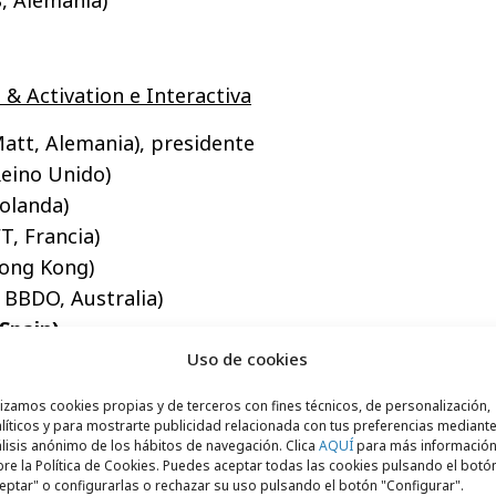
B, Alemania)
& Activation e Interactiva
att, Alemania), presidente
Reino Unido)
olanda)
T, Francia)
Hong Kong)
BBDO, Australia)
Spain)
Uso de cookies
lizamos cookies propias y de terceros con fines técnicos, de personalización,
líticos y para mostrarte publicidad relacionada con tus preferencias mediante
, presidente
lisis anónimo de los hábitos de navegación. Clica
AQUÍ
para más informació
re la Política de Cookies. Puedes aceptar todas las cookies pulsando el botó
UU)
eptar" o configurarlas o rechazar su uso pulsando el botón "Configurar".