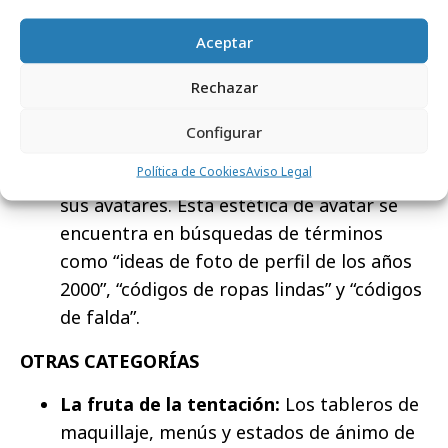
movimiento artístico surrealista.
Aceptar
ENTRETENIMIENTO
Rechazar
Estética digital:
Ahora más que nunca, la
generación X y la generación Z buscan
Configurar
cuidar su vida digital personalizando el
Política de Cookies
Aviso Legal
cabello, la ropa e incluso los accesorios de
sus avatares. Esta estética de avatar se
encuentra en búsquedas de términos
como “ideas de foto de perfil de los años
2000”, “códigos de ropas lindas” y “códigos
de falda”.
OTRAS CATEGORÍAS
La fruta de la tentación:
Los tableros de
maquillaje, menús y estados de ánimo de