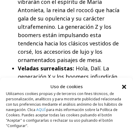
vibrarán con el espíritu de María
Antonieta, la reina del rococó que hacía
gala de su opulencia y su carácter
ultrafemenino. La generación Z y los
boomers están impulsando esta
tendencia hacia los clásicos vestidos de
corsé, los accesorios de lujo y los
ornamentados paisajes de mesa.
Veladas surrealistas:
Hola, Dalí. La
generación X y los boomers infundirán
surrealismo moderno en sus mesas y
Uso de cookies
decoración en 2025: candelabros con
Utilizamos cookies propias y de terceros con fines técnicos, de
personalización, analíticos y para mostrarte publicidad relacionada
curvas, flores fantásticas y centros de
con tus preferencias mediante el análisis anónimo de los hábitos de
mesa que desafían la gravedad. Las
navegación. Clica
AQUÍ
para más información sobre la Política de
Cookies. Puedes aceptar todas las cookies pulsando el botón
búsquedas de “estética de Salvador Dalí”
"Aceptar" o configurarlas o rechazar su uso pulsando el botón
sugieren que hay una inclinación hacia el
"Configurar".