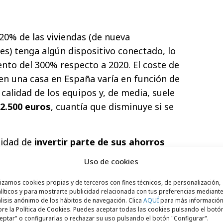
20% de las viviendas (de nueva
es) tenga algún dispositivo conectado, lo
nto del 300% respecto a 2020. El coste de
en una casa en España varía en función de
calidad de los equipos y, de media, suele
 2.500 euros
, cuantía que disminuye si se
lidad de
invertir parte de sus ahorros
res en Smart Home
, el observatorio de UCI
Uso de cookies
 82% de los españoles asegura estar
 que no lo haría, siendo el porcentaje algo
lizamos cookies propias y de terceros con fines técnicos, de personalización,
líticos y para mostrarte publicidad relacionada con tus preferencias mediante
84%) que en las mujeres (80%). Por
lisis anónimo de los hábitos de navegación. Clica
AQUÍ
para más informació
re la Política de Cookies. Puedes aceptar todas las cookies pulsando el botó
os de la región de Murcia (90,6%), Galicia
eptar" o configurarlas o rechazar su uso pulsando el botón "Configurar".