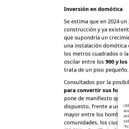
Inversión en domótica
Se estima que en 2024 un 
construcción y ya existent
que supondría un crecimie
una instalación domótica 
los metros cuadrados o la 
oscilar entre los
900 y los
trata de un piso pequeño.
Consultados por la posibi
para convertir sus hoga
pone de manifiesto que el
dispuesto, frente a un 18%
Uti
ana
mayor entre los hombres (
aná
sob
comunidades, los ciudadan
"Ac