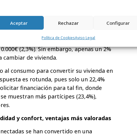
ncha (85%) son quienes muestran un mayor
la mayor parte de los españoles
Aceptar
Rechazar
Configurar
0€ en sistemas de domótica
para las
Política de Cookies
Aviso Legal
s que un 9,2% invertiría entre 5.000 y
10.000€ (2,3%). Sin embargo, apenas un 2%
 a cambiar de vivienda.
 al consumo para convertir su vivienda en
spuesta es rotunda, pues solo un 22,4%
licitar financiación para tal fin, donde
se muestran más partícipes (23,4%),
res.
didad y confort, ventajas más valoradas
onectadas se han convertido en una