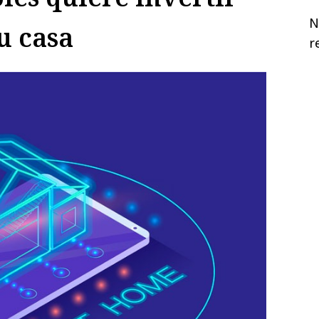
N
u casa
r