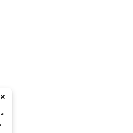
 el
n
n