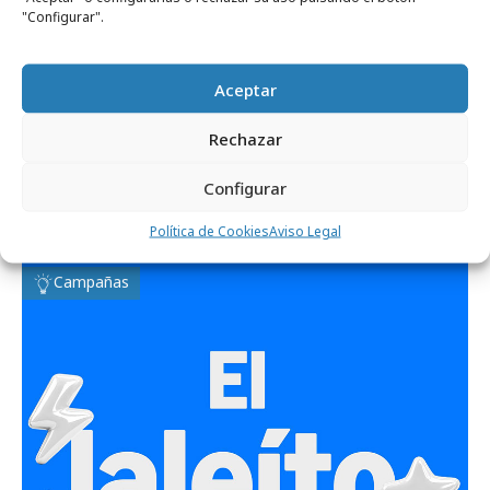
"Configurar".
Comparte
Aceptar
Rechazar
Configurar
Noticias Relacionadas
Política de Cookies
Aviso Legal
Campañas