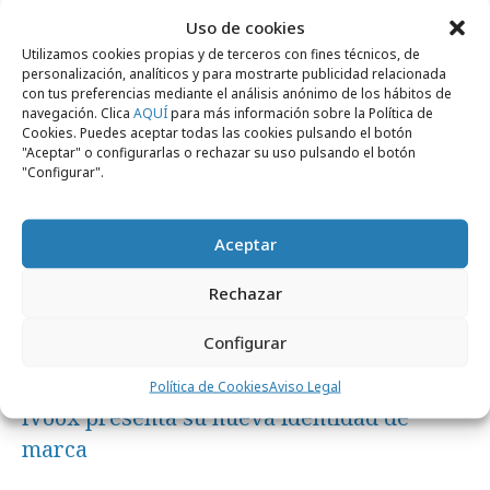
Uso de cookies
Noticias Relacionadas
Utilizamos cookies propias y de terceros con fines técnicos, de
personalización, analíticos y para mostrarte publicidad relacionada
con tus preferencias mediante el análisis anónimo de los hábitos de
navegación. Clica
AQUÍ
para más información sobre la Política de
Medios
Cookies. Puedes aceptar todas las cookies pulsando el botón
"Aceptar" o configurarlas o rechazar su uso pulsando el botón
"Configurar".
Aceptar
Rechazar
Configurar
jueves, 23 de octubre 2025
Política de Cookies
Aviso Legal
iVoox presenta su nueva identidad de
marca