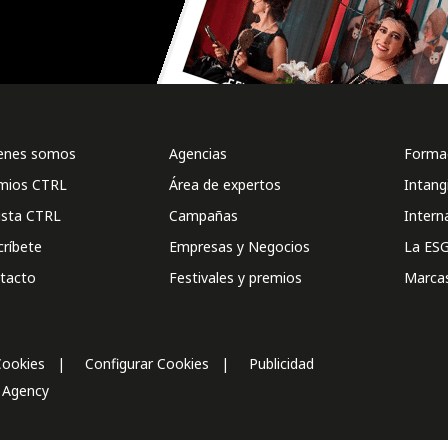
enes somos
Agencias
Formac
mios CTRL
Área de expertos
Intang
ista CTRL
Campañas
Intern
críbete
Empresas y Negocios
La ESG
tacto
Festivales y premios
Marca
Cookies
Configurar Cookies
Publicidad
l Agency