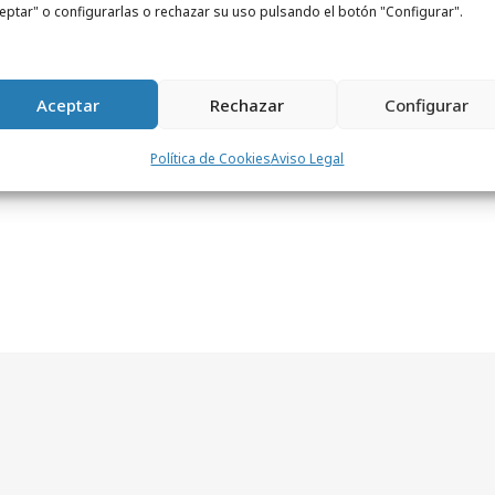
eptar" o configurarlas o rechazar su uso pulsando el botón "Configurar".
ña. De hecho, según la infografía, en
consumidores se han
gastado 2500€ en Mc
 en los supermercados DIA.
Aceptar
Rechazar
Configurar
Política de Cookies
Aviso Legal