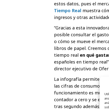
estos datos, pues el merc
Tiempo Real
muestra cóm
ingresos y otras activida
“Gracias a esta innovador
posible consultar el gast
o cómo se mueve el merca
libros de papel. Creemos
tiempo real
en qué gastan
españoles en tiempo real”
director ejecutivo de Ofert
La infografía permite exp
las cifras de consumo de l
funcionamiento es muy senc
Uti
ana
contador a cero y se empi
aná
tras segundo además de e
sob