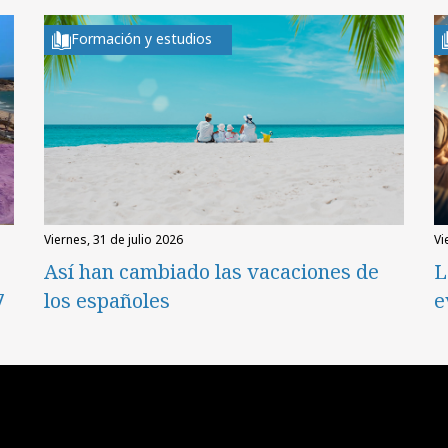
Formación y estudios
viernes, 31 de julio 2026
v
Así han cambiado las vacaciones de
L
7
los españoles
e