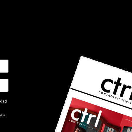
cidad
ara