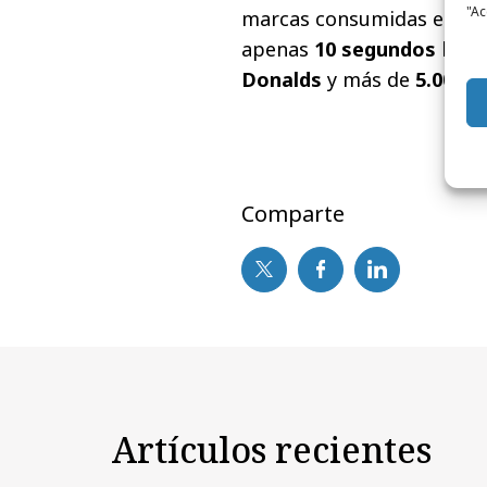
"Ac
marcas consumidas en Espa
apenas
10 segundos
los 
Donalds
y más de
5.000€
Comparte
Artículos recientes