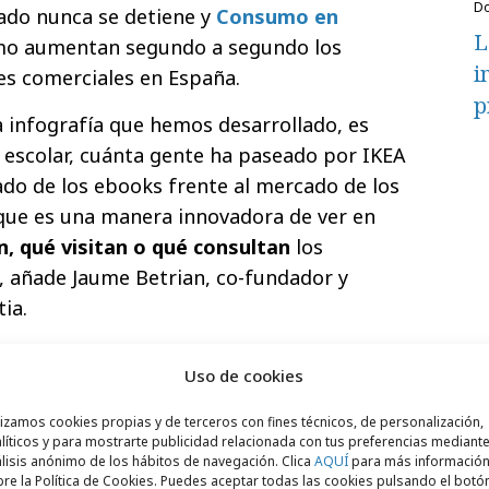
ado nunca se detiene y
Consumo en
L
o aumentan segundo a segundo los
i
des comerciales en España.
p
a infografía que hemos desarrollado, es
o escolar, cuánta gente ha paseado por IKEA
do de los ebooks frente al mercado de los
 que es una manera innovadora de ver en
, qué visitan o qué consultan
los
, añade Jaume Betrian, co-fundador y
ia.
erimentar, a gran velocidad, como crecen
Uso de cookies
os habitantes de España. El
illo: al acceder en el gráfico se pone el
lizamos cookies propias y de terceros con fines técnicos, de personalización,
líticos y para mostrarte publicidad relacionada con tus preferencias mediante
eza a ver como las cifras crecen segundo
lisis anónimo de los hábitos de navegación. Clica
AQUÍ
para más informació
ncontrar información sobre las principales
re la Política de Cookies. Puedes aceptar todas las cookies pulsando el botó