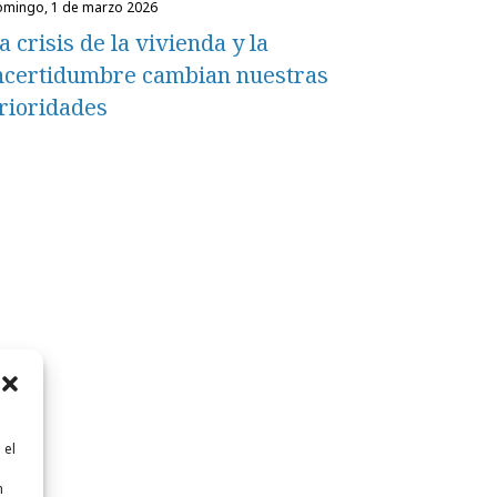
domingo, 1 de marzo 2026
a crisis de la vivienda y la
ncertidumbre cambian nuestras
rioridades
 el
n
n