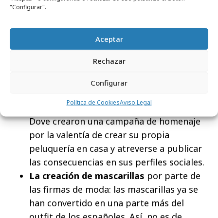
"Configurar".
condimentos que ofrecen.
Dove y las consecuencias de la falta de
peluquerías:
con tantos días encerrados
Aceptar
en casa, fueron muchas las personas que
Rechazar
decidieron lanzarse a la aventura y
cortarse ellos mismos el pelo. Muchos de
Configurar
ellos subieron a las redes sociales los
Política de Cookies
Aviso Legal
resultados de tal decisión. Por eso, desde
Dove crearon una campaña de homenaje
por la valentía de crear su propia
peluquería en casa y atreverse a publicar
las consecuencias en sus perfiles sociales.
La creación de mascarillas
por parte de
las firmas de moda: las mascarillas ya se
han convertido en una parte más del
outfit de los españoles. Así, no es de