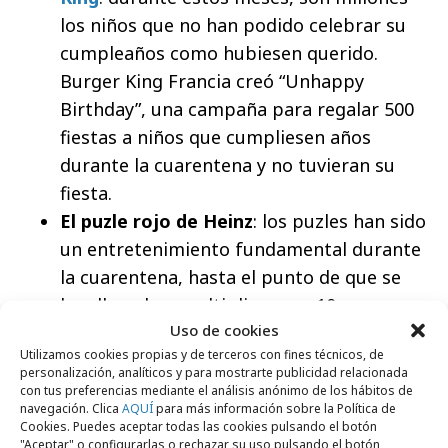
los niños que no han podido celebrar su
cumpleaños como hubiesen querido.
Burger King Francia creó “Unhappy
Birthday”, una campaña para regalar 500
fiestas a niños que cumpliesen años
durante la cuarentena y no tuvieran su
fiesta.
El puzle rojo de
Heinz
: los puzles han sido
un entretenimiento fundamental durante
la cuarentena, hasta el punto de que se
han llegado a multiplicar por 10 sus
Uso de cookies
ventas. Por eso, con el objetivo de aliviar
Utilizamos cookies propias y de terceros con fines técnicos, de
la estancia en casa e incentivar las
personalización, analíticos y para mostrarte publicidad relacionada
relaciones personales, Heinz creó 57
con tus preferencias mediante el análisis anónimo de los hábitos de
navegación. Clica
AQUÍ
para más información sobre la Política de
rompecabezas limitados para regalar a 57
Cookies. Puedes aceptar todas las cookies pulsando el botón
personas, en honor al número de
"Aceptar" o configurarlas o rechazar su uso pulsando el botón