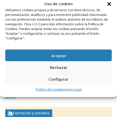
Formación y estudios
Uso de cookies
Utilizamos cookies propias y de terceros con fines técnicos, de
personalización, analíticos y para mostrarte publicidad relacionada
con tus preferencias mediante el análisis anónimo de los hábitos de
navegación. Clica
AQUÍ
para más información sobre la Política de
Cookies. Puedes aceptar todas las cookies pulsando el botón
"Aceptar" o configurarlas o rechazar su uso pulsando el botón
"Configurar".
Aceptar
Rechazar
Configurar
jueves, 25 de febrero 2021
Estrategias clave de marketing móvil para
Política de Cookies
Aviso Legal
2021
Formación y estudios