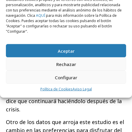
personalización, analíticos y para mostrarte publicidad relacionada
e, incluso, 3 de cada 10, seguirá consumiendo
con tus preferencias mediante el análisis anónimo de los hábitos de
este tipo de productos al concluir la crisis
navegación. Clica
AQUÍ
para más información sobre la Política de
Cookies. Puedes aceptar todas las cookies pulsando el botón
económica. Respecto al comercio a través de
"Aceptar" o configurarlas o rechazar su uso pulsando el botón
internet, el estudio manifiesta que el 44% de
"Configurar".
los españoles se inició en la compra online por
su situación económica o compra ahora más
Aceptar
que antes de la crisis.
Rechazar
Otra modalidad de consumo se ha abierto con
la recesión, como es el caso de los
cupones
Configurar
online y efectivo
. El 30% de los españoles
Política de Cookies
Aviso Legal
reconoce que los utiliza regularmente y el 21%
dice que continuará haciéndolo después de la
crisis.
Otro de los datos que arroja este estudio es el
cambio en las preferencias para disfrutar del