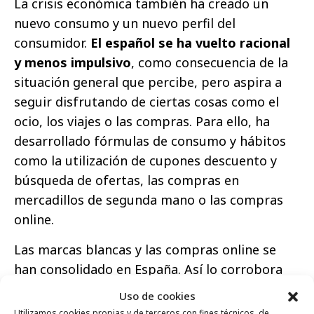
La crisis económica también ha creado un
nuevo consumo y un nuevo perfil del
consumidor.
El español se ha vuelto racional
y menos impulsivo
, como consecuencia de la
situación general que percibe, pero aspira a
seguir disfrutando de ciertas cosas como el
ocio, los viajes o las compras. Para ello, ha
desarrollado fórmulas de consumo y hábitos
como la utilización de cupones descuento y
búsqueda de ofertas, las compras en
mercadillos de segunda mano o las compras
online.
Las marcas blancas y las compras online se
han consolidado en España. Así lo corrobora
que el 58% de las personas ha comenzado a
Uso de cookies
comprar
marcas blancas
debido a la recesión
Utilizamos cookies propias y de terceros con fines técnicos, de