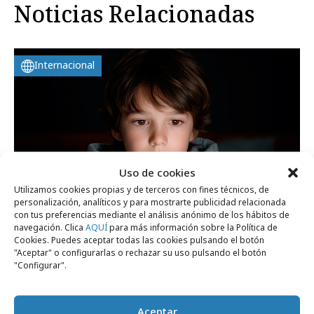
Noticias Relacionadas
Internacional
Uso de cookies
Utilizamos cookies propias y de terceros con fines técnicos, de
personalización, analíticos y para mostrarte publicidad relacionada
con tus preferencias mediante el análisis anónimo de los hábitos de
navegación. Clica
AQUÍ
para más información sobre la Política de
Cookies. Puedes aceptar todas las cookies pulsando el botón
viernes, 24 de julio 2026
"Aceptar" o configurarlas o rechazar su uso pulsando el botón
"Configurar".
Francia aprueba la prohibición de las
redes sociales a menores de 15 años
Aceptar