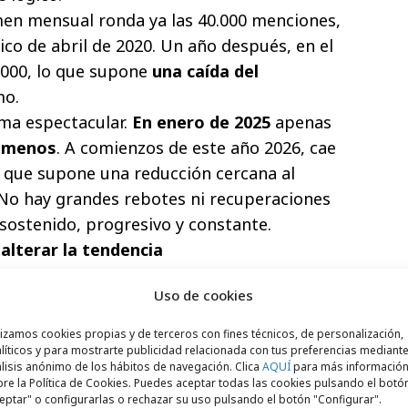
men mensual ronda ya las 40.000 menciones,
co de abril de 2020. Un año después, en el
.000, lo que supone
una caída del
mo.
rma espectacular.
En enero de 2025
apenas
 menos
. A comienzos de este año 2026, cae
lo que supone una reducción cercana al
 No hay grandes rebotes ni recuperaciones
 sostenido, progresivo y constante.
alterar la tendencia
uánto cae, sino cómo lo hace.
Ni siquiera
Uso de cookies
tín, consigue ya alterar la tendencia
.
s, febrero funcionaba como una especie de
lizamos cookies propias y de terceros con fines técnicos, de personalización,
14 de febrero seguía empujando a decir “te
líticos y para mostrarte publicidad relacionada con tus preferencias mediante
lisis anónimo de los hábitos de navegación. Clica
AQUÍ
para más informació
e fuera de forma puntual. En los últimos
re la Política de Cookies. Puedes aceptar todas las cookies pulsando el botó
eptar" o configurarlas o rechazar su uso pulsando el botón "Configurar".
ece.
La fecha sigue presente en la