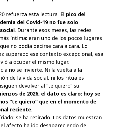
20 refuerza esta lectura.
El pico del
demia del Covid-19 no fue solo
social
. Durante esos meses, las redes
ás íntima: eran uno de los pocos lugares
 que no podía decirse cara a cara. Lo
vez superado ese contexto excepcional, esa
vió a ocupar el mismo lugar.
a no se invierte. Ni la vuelta a la
ón de la vida social, ni los rituales
siguen devolver al “te quiero” su
ienzos de 2026, el dato es claro:
hoy se
nos “te quiero” que en el momento de
nal reciente
.
nfriado: se ha retirado. Los datos muestran
del afecto ha ido desapareciendo del