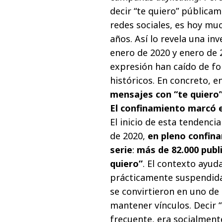
decir “te quiero” públicam
redes sociales, es hoy mu
años. Así lo revela una in
enero de 2020 y enero de 
expresión han caído de f
históricos. En concreto, e
mensajes con “te quiero”
El confinamiento marcó 
El inicio de esta tendenci
de 2020,
en pleno confina
serie
:
más de 82.000 publ
quiero”
. El contexto ayud
prácticamente suspendida, 
se convirtieron en uno de
mantener vínculos. Decir “
frecuente, era socialmente