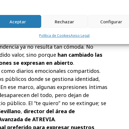
o ya no reactiva la declaración pública del
Aceptar
Rechazar
Configurar
nta a algo más profundo que una simple
cir “te quiero” no admite medias tintas. Es
Política de Cookies
Aviso Legal
era y queda escrita. En un espacio público
ndencia ya no resulta tan cómoda. No
dido valor, sino porque
han cambiado las
nes se expresan en abierto
.
n como diarios emocionales compartidos.
s públicos donde se gestiona identidad,
 En ese marco, algunas expresiones íntimas
desaparecen del todo, pero dejan de
io público. El “te quiero” no se extingue; se
evillano
,
director del área de
 Avanzada de
ATREVIA
.
nal preferido para expresar nuestros