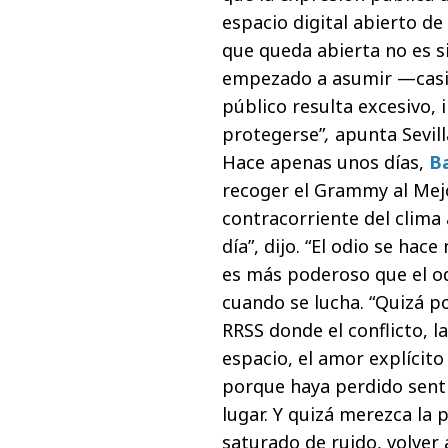
espacio digital abierto d
que queda abierta no es 
empezado a asumir —casi 
público resulta excesivo,
protegerse”
,
apunta Sevill
Hace apenas unos días,
B
recoger el Grammy al Mejo
contracorriente del clima a
día”, dijo. “El odio se ha
es más poderoso que el odi
cuando se lucha. “Quizá po
RRSS donde el conflicto, l
espacio, el amor explícito
porque haya perdido sent
lugar. Y quizá merezca la 
saturado de ruido, volver 