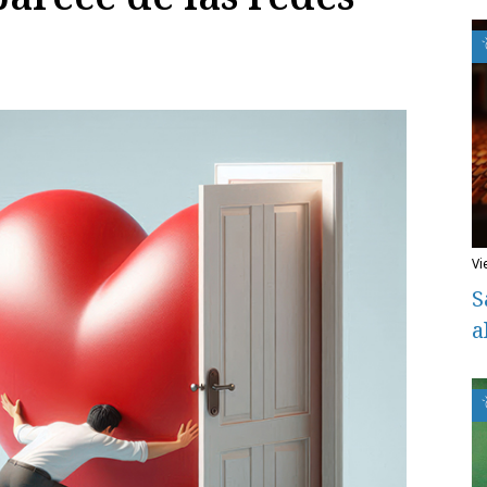
v
S
a