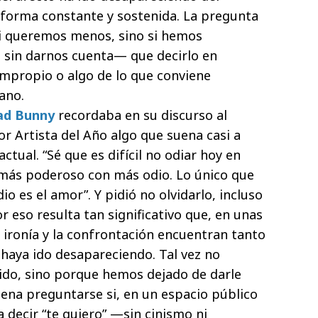
e forma constante y sostenida. La pregunta
si queremos menos, sino si hemos
sin darnos cuenta— que decirlo en
 impropio o algo de lo que conviene
ano.
ad Bunny
recordaba en su discurso al
r Artista del Año algo que suena casi a
ctual. “Sé que es difícil no odiar hoy en
ce más poderoso con más odio. Lo único que
o es el amor”. Y pidió no olvidarlo, incluso
r eso resulta tan significativo que, en unas
a ironía y la confrontación encuentran tanto
 haya ido desapareciendo. Tal vez no
ido, sino porque hemos dejado de darle
pena preguntarse si, en un espacio público
a decir “te quiero” —sin cinismo ni