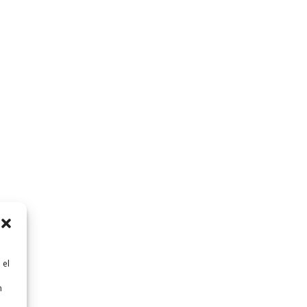
 el
n
n