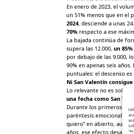
En enero de 2023, el volu
un 51% menos que en el pi
2024
, desciende a unas 24
70%
respecto a ese máxi
La bajada continúa de fo
supera las 12.000,
un 85%
por debajo de las 9.000, 
90% en apenas seis años.
puntuales: el descenso es
Ni San Valentín consigue 
Lo relevante no es solo c
una fecha como San Valen
Durante los primeros año
Uti
paréntesis emocional: el 
ana
aná
quiero” en abierto, aunqu
sob
"Ac
años, ese efecto desapar