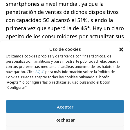
smartphones a nivel mundial, ya que la
penetración de ventas de dichos dispositivos
con capacidad 5G alcanzó el 51%, siendo la
primera vez que superó la de 4G*. Hay un claro
apetito de los consumidores por actualizar sus
dispositivos y muchos están dispuestos a
Uso de cookies
considerar cambiar de marca. La publicidad
Utilizamos cookies propias y de terceros con fines técnicos, de
puede desempeñar un papel importante en la
personalización, analíticos y para mostrarte publicidad relacionada
con tus preferencias mediante el análisis anónimo de los hábitos de
comunicación de características y beneficios,
navegación. Clica
AQUÍ
para más información sobre la Política de
clave para que las marcas puedan
Cookies. Puedes aceptar todas las cookies pulsando el botón
"Aceptar" o configurarlas o rechazar su uso pulsando el botón
diferenciarse”.
"Configurar".
Aceptar
Rechazar
Comparte