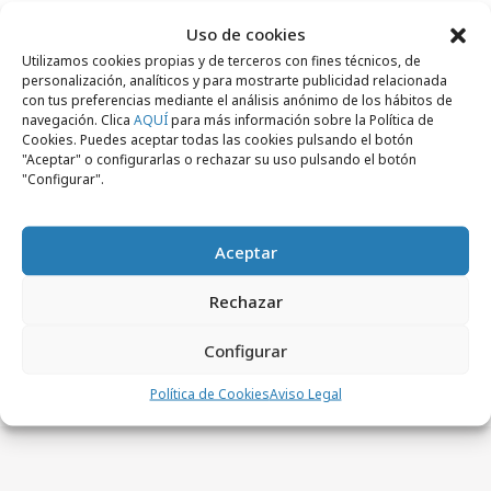
compromiso firme.
Uso de cookies
Utilizamos cookies propias y de terceros con fines técnicos, de
personalización, analíticos y para mostrarte publicidad relacionada
con tus preferencias mediante el análisis anónimo de los hábitos de
navegación. Clica
AQUÍ
para más información sobre la Política de
Cookies. Puedes aceptar todas las cookies pulsando el botón
Comparte
"Aceptar" o configurarlas o rechazar su uso pulsando el botón
"Configurar".
Aceptar
Noticias Relacionadas
Rechazar
Configurar
No se han encontrado noticias relacionadas.
Política de Cookies
Aviso Legal