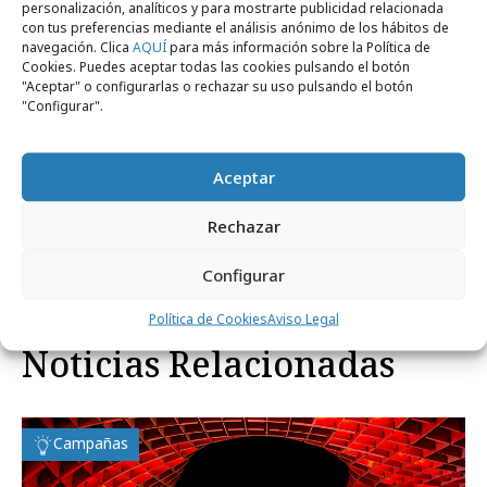
Con las tendencias de consumo cambiando las
personalización, analíticos y para mostrarte publicidad relacionada
con tus preferencias mediante el análisis anónimo de los hábitos de
marcas de bebidas deben ser más vigilantes
navegación. Clica
AQUÍ
para más información sobre la Política de
para mantener la
reputación online y
Cookies. Puedes aceptar todas las cookies pulsando el botón
"Aceptar" o configurarlas o rechazar su uso pulsando el botón
relevancia
entre los consumidores.
"Configurar".
Aceptar
Rechazar
Comparte
Configurar
Política de Cookies
Aviso Legal
Noticias Relacionadas
Campañas