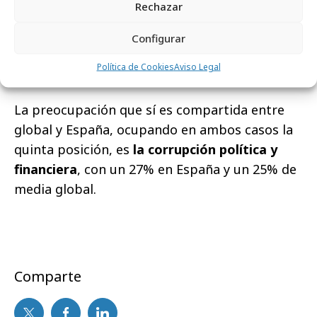
Mientras que a nivel global en el cuarto puesto
Rechazar
encontramos
la pobreza o desigualdad social
Configurar
(29% de media global) en España esta cuestión
ocupa la sexta posición del ranking con un
Política de Cookies
Aviso Legal
23%.
La preocupación que sí es compartida entre
global y España, ocupando en ambos casos la
quinta posición, es
la corrupción política y
financiera
, con un 27% en España y un 25% de
media global.
Comparte