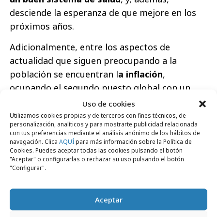
desciende la esperanza de que mejore en los
próximos años.
Adicionalmente, entre los aspectos de
actualidad que siguen preocupando a la
población se encuentran l
a inflación
,
ocupando el segundo puesto global con un
30% de media, y que, en el caso de España,
Uso de cookies
aunque sigue estando entre las cinco
Utilizamos cookies propias y de terceros con fines técnicos, de
personalización, analíticos y para mostrarte publicidad relacionada
principales preocupaciones, desciende al
con tus preferencias mediante el análisis anónimo de los hábitos de
cuarto puesto y se mantiene a los mismos
navegación. Clica
AQUÍ
para más información sobre la Política de
Cookies. Puedes aceptar todas las cookies pulsando el botón
niveles de meses anteriores, lejos de los picos
"Aceptar" o configurarlas o rechazar su uso pulsando el botón
"Configurar".
alcanzados en los meses de abril, junio y
diciembre del 2023 donde se situó entre un
39% y 40%.
Aceptar