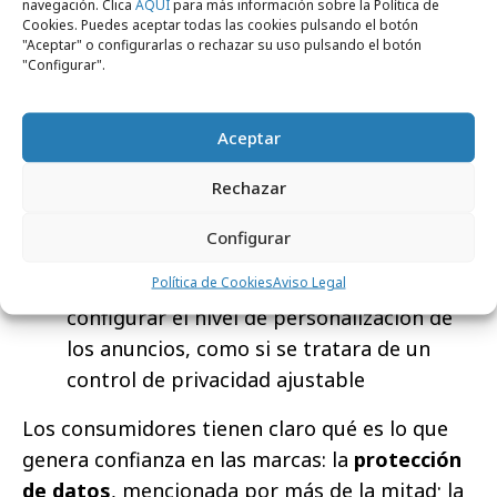
momento en el que será imposible
navegación. Clica
AQUÍ
para más información sobre la Política de
Cookies. Puedes aceptar todas las cookies pulsando el botón
distinguir si un anuncio ha sido creado
"Aceptar" o configurarlas o rechazar su uso pulsando el botón
"Configurar".
con IA sin una indicación explícita; cerca
del 60 % considera que esto ocurrirá en
los próximos dos a cinco años
Aceptar
Más del 70 % se sentiría más cómodo con
Rechazar
anuncios creados mediante IA si
existieran políticas empresariales
Configurar
formales que regulasen su uso
Política de Cookies
Aviso Legal
Alrededor del 80 % desearía poder
configurar el nivel de personalización de
los anuncios, como si se tratara de un
control de privacidad ajustable
Los consumidores tienen claro qué es lo que
genera confianza en las marcas: la
protección
de datos
, mencionada por más de la mitad; la