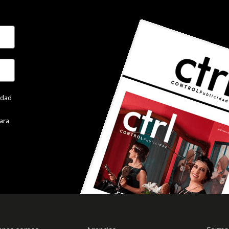
cidad
ara