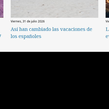
viernes, 31 de julio 2026
v
Así han cambiado las vacaciones de
L
7
los españoles
e