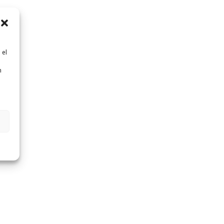
 el
n
n