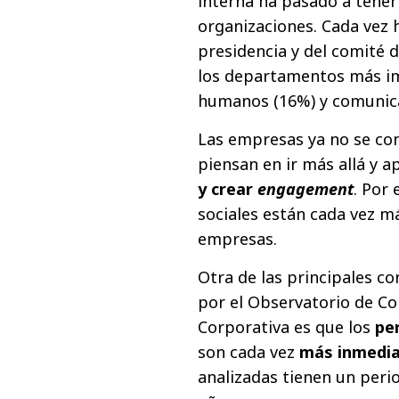
interna ha pasado a tene
organizaciones. Cada vez 
presidencia y del comité 
los departamentos más im
humanos (16%) y comunica
Las empresas ya no se co
piensan en ir más allá y 
y crear
engagement
. Por 
sociales están cada vez má
empresas.
Otra de las principales c
por el Observatorio de Co
Corporativa es que los
pe
son cada vez
más inmedi
analizadas tienen un per