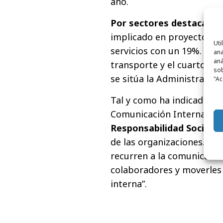
año.
Por sectores destaca el 
implicado en proyectos de
Uti
servicios con un 19%. El t
ana
aná
transporte y el cuarto el 
sob
se sitúa la Administración
"Ac
Tal y como ha indicado la
Comunicación Interna y CE
Responsabilidad Social E
de las organizaciones. H
recurren a la comunicació
colaboradores y moverles 
interna”.