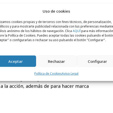
financiero
, con un 20%, como el más
Uso de cookies
 comunicación interna, seguido del sector
lizamos cookies propias y de terceros con fines técnicos, de personalización,
ercero en el ranking es el de automoción y
líticos y para mostrarte publicidad relacionada con tus preferencias mediante
lisis anónimo de los hábitos de navegación. Clica
AQUÍ
para más informació
de la salud, ambos con un 13,9%. A la cola
re la Política de Cookies. Puedes aceptar todas las cookies pulsando el botó
 Pública, con sólo un 2,5%.
eptar" o configurarlas o rechazar su uso pulsando el botón "Configurar".
 Co Directora del Observatorio de
O de Inforpress, Asunción Soriano, “la
Aceptar
Rechazar
Configurar
mpresarial
es otra de las preocupaciones
emos observado cómo las empresas
Política de Cookies
Aviso Legal
n interna para implicar a sus
a la acción, además de para hacer marca