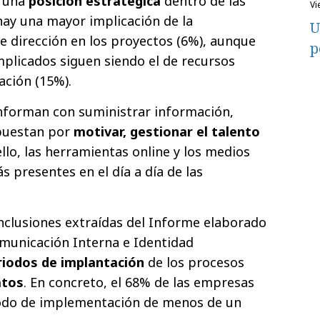
r una
posición estratégica
dentro de las
v
hay una mayor implicación de la
U
de dirección en los proyectos (6%), aunque
p
plicados siguen siendo el de recursos
ción (15%).
nforman con suministrar información,
apuestan por
motivar, gestionar el talento
ello, las herramientas online y los medios
s presentes en el día a día de las
onclusiones extraídas del Informe elaborado
municación Interna e Identidad
riodos de implantación
de los procesos
atos
. En concreto, el 68% de las empresas
iodo de implementación de menos de un