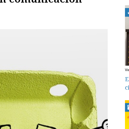
v
E
c