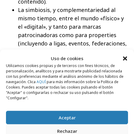
contenido).
La simbiosis, y complementariedad al
mismo tiempo, entre el mundo «físico» y
el «digital», y tanto para marcas
patrocinadoras como para properties
(incluyendo a ligas, eventos, federaciones,
clubes, deportistas, etc.), desarrollando
Uso de cookies
cada vez más un espacio (y un negocio)
Utilizamos cookies propias y de terceros con fines técnicos, de
«phygital» en el ámbito del deporte.
personalización, analíticos y para mostrarte publicidad relacionada
Un incremento substancial de las
con tus preferencias mediante el análisis anónimo de los hábitos de
navegación. Clica
AQUÍ
para más información sobre la Política de
activaciones de patrocinio con un claro
Cookies. Puedes aceptar todas las cookies pulsando el botón
"Aceptar" o configurarlas o rechazar su uso pulsando el botón
sentido social, que beneficien a la
"Configurar".
sociedad y al público objetivo de
patrocinio, favoreciendo los «hechos» por
Aceptar
encima de las «palabras» (sponsorship
with purpose).
Rechazar