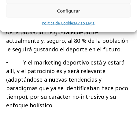
• Y después de las reflexiones, un hecho
Configurar
irrefutable: en general, al 80 % de la población
le ha gustado el deporte en el pasado, al 80 %
Política de Cookies
Aviso Legal
de la población le gusta el deporte
actualmente y, seguro, al 80 % de la población
le seguirá gustando el deporte en el futuro.
• Y el marketing deportivo está y estará
allí, y el patrocinio es y será relevante
(adaptándose a nuevas tendencias y
paradigmas que ya se identificaban hace poco
tiempo), por su carácter no-intrusivo y su
enfoque holístico.