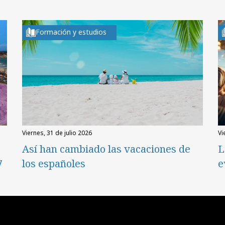
Formación y estudios
viernes, 31 de julio 2026
v
Así han cambiado las vacaciones de
L
7
los españoles
e