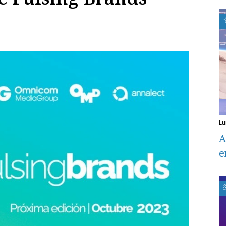
l
A
e