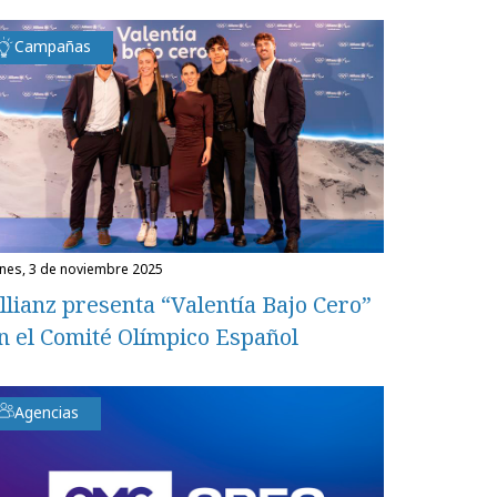
Campañas
unes, 3 de noviembre 2025
llianz presenta “Valentía Bajo Cero”
n el Comité Olímpico Español
Agencias