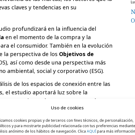
l
vas claves y tendencias en su
N
O
udio profundizará en la influencia del
da
en el momento de la compra y la
ara el consumidor. También en la evolución
e la perspectiva de los
Objetivos de
S), así como desde una perspectiva más
no ambiental, social y corporativo (ESG).
lisis de los espacios de conexión entre las
, el estudio aportará luz sobre la
ntes mensajes y elementos que usa la
Uso de cookies
arse con el consumidor
. Todos ellos
insights
zar el éxito de las marcas en un mercado
lizamos cookies propias y de terceros con fines técnicos, de personalización,
líticos y para mostrarte publicidad relacionada con tus preferencias mediante
lisis anónimo de los hábitos de navegación. Clica
AQUÍ
para más informació