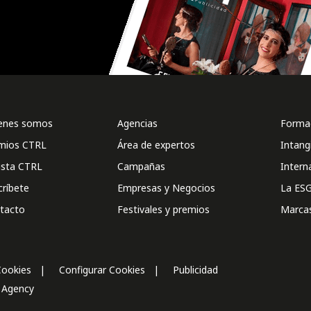
enes somos
Agencias
Formac
mios CTRL
Área de expertos
Intang
ista CTRL
Campañas
Intern
críbete
Empresas y Negocios
La ESG
tacto
Festivales y premios
Marca
Cookies
Configurar Cookies
Publicidad
l Agency