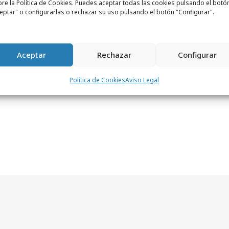
re la Política de Cookies. Puedes aceptar todas las cookies pulsando el botó
e Pulsing Brands se han realizado más de
eptar" o configurarlas o rechazar su uso pulsando el botón "Configurar".
dores y evaluado un total más de 200
5 sectores de actividad, y
se presentará el
ng Place Orense 34, Madrid.
Aceptar
Rechazar
Configurar
Política de Cookies
Aviso Legal