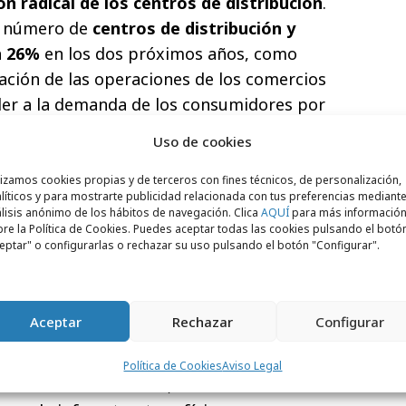
n radical de los centros de distribución
.
l número de
centros de distribución y
n 26%
en los dos próximos años, como
ación de las operaciones de los comercios
der a la demanda de los consumidores por
smo, se espera que el espacio en los
Uso de cookies
s a la distribución y logística aumente un
ng´ en la nube para respaldar la
lizamos cookies propias y de terceros con fines técnicos, de personalización,
líticos y para mostrarte publicidad relacionada con tus preferencias mediante
%.
lisis anónimo de los hábitos de navegación. Clica
AQUÍ
para más informació
re la Política de Cookies. Puedes aceptar todas las cookies pulsando el botó
e está asignando
más capacidad
eptar" o configurarlas o rechazar su uso pulsando el botón "Configurar".
, con el fin de proporcionar soporte a todo
o
Edge Computing
, que ofrezcan a los
diata e influyan sobre sus decisiones en el
Aceptar
Rechazar
Configurar
Política de Cookies
Aviso Legal
le esta transformación, los comercios están