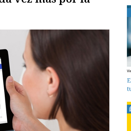
v
E
t