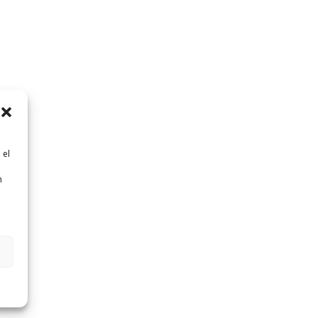
 el
n
n