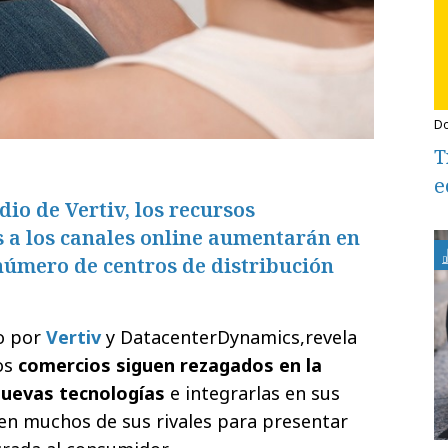
T
e
io de Vertiv, los recursos
s a los canales online aumentarán en
número de centros de distribución
o por
Vertiv
y DatacenterDynamics,revela
os
comercios siguen rezagados en la
nuevas tecnologías
e integrarlas en sus
en muchos de sus rivales para presentar