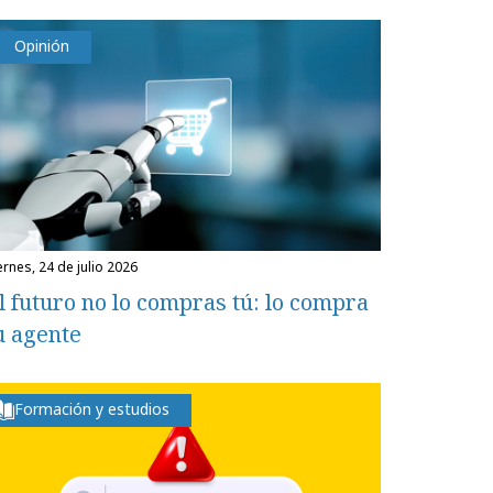
Opinión
iernes, 24 de julio 2026
l futuro no lo compras tú: lo compra
u agente
Formación y estudios