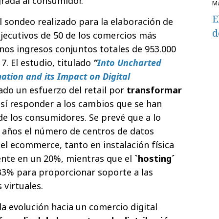
rada al consumidor.
E
l sondeo realizado para la elaboración de
d
ejecutivos de 50 de los comercios más
os ingresos conjuntos totales de 953.000
7. El estudio, titulado
“
Into Uncharted
mation and its Impact on Digital
lado un esfuerzo del retail por
transformar
sí responder a los cambios que se han
de los consumidores. Se prevé que a lo
 años el número de centros de datos
el ecommerce, tanto en instalación física
nte en un 20%, mientras que el
`hosting´
33% para proporcionar soporte a las
 virtuales.
a evolución hacia un comercio digital