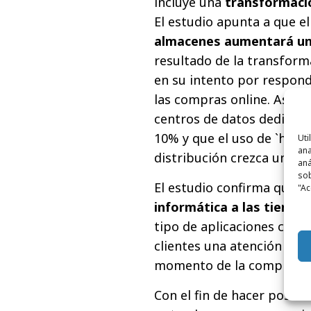
incluye una
transformació
El estudio apunta a que e
almacenes aumentará u
resultado de la transform
en su intento por respon
las compras online. Asimi
centros de datos dedicado
10% y que el uso de `hosti
Uti
ana
distribución crezca un 87
aná
sob
El estudio confirma que s
"Ac
informática a las tiendas
tipo de aplicaciones com
clientes una atención inme
momento de la compra.
Con el fin de hacer posib