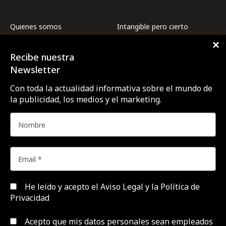
Quienes somos
Intangible pero cierto
Premios CTRL
Internacional
Recibe nuestra
Revista CTRL
La ESG de las marcas a
examen
Newsletter
Suscríbete
Marcas y ESG
Con toda la actualidad informativa sobre el mundo de
Contacto
la publicidad, los medios y el marketing.
Medios
Agencias
Opinión
Área de expertos
Profesionales
Campañas
Targets
Empresas y Negocios
Videos
Festivales y premios
Formación y estudios
He leído y acepto el
Aviso Legal y la Política de
Privacidad
Aviso Legal y Política de
Configurar Cookies
Privacidad
Acepto que mis datos personales sean empleados
Publicidad