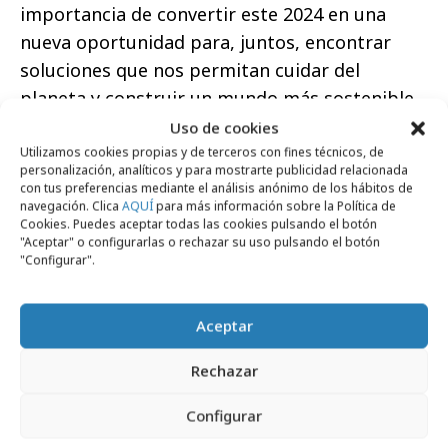
importancia de convertir este 2024 en una
nueva oportunidad para, juntos, encontrar
soluciones que nos permitan cuidar del
planeta y construir un mundo más sostenible,
que, a su vez, aporte un mayor bienestar a la
Uso de cookies
población y consiga reducir la preocupación de
Utilizamos cookies propias y de terceros con fines técnicos, de
personalización, analíticos y para mostrarte publicidad relacionada
lo que ha sido, este 2023, uno de los mayores
con tus preferencias mediante el análisis anónimo de los hábitos de
navegación. Clica
AQUÍ
para más información sobre la Política de
dolores de cabeza para la ciudadanía española.
Cookies. Puedes aceptar todas las cookies pulsando el botón
"Aceptar" o configurarlas o rechazar su uso pulsando el botón
"Configurar".
Aceptar
Comparte
Rechazar
Configurar