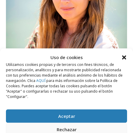
viernes, 24 de abril 2026
Uso de cookies
Candela Cebrián, nueva directora de
Utilizamos cookies propias y de terceros con fines técnicos, de
Torres y Carrera en Galicia
personalización, analíticos y para mostrarte publicidad relacionada
con tus preferencias mediante el análisis anónimo de los hábitos de
navegación. Clica
AQUÍ
para más información sobre la Política de
Cookies. Puedes aceptar todas las cookies pulsando el botón
Agencias
"Aceptar" o configurarlas o rechazar su uso pulsando el botón
"Configurar".
Aceptar
Rechazar