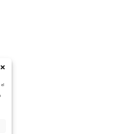
 el
n
n