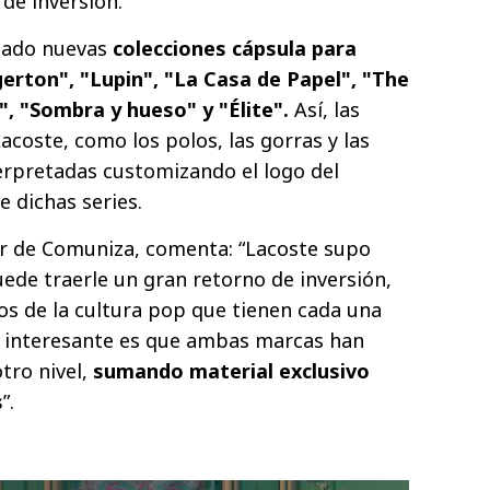
de inversión.
eado nuevas
colecciones cápsula para
gerton", "Lupin", "La Casa de Papel", "The
", "Sombra y hueso" y "Élite".
Así, las
coste, como los polos, las gorras y las
erpretadas customizando el logo del
e dichas series.
ctor de Comuniza, comenta: “Lacoste supo
ede traerle un gran retorno de inversión,
cos de la cultura pop que tienen cada una
“Lo interesante es que ambas marcas han
otro nivel,
sumando material exclusivo
s
”.