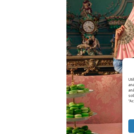
Uti
ana
aná
sob
"Ac