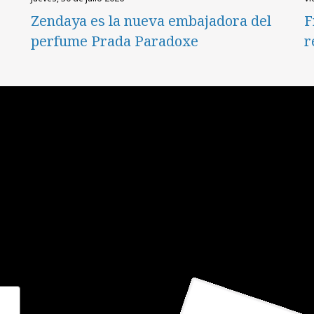
Zendaya es la nueva embajadora del
F
perfume Prada Paradoxe
r