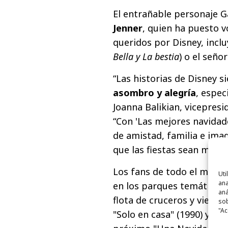
El entrañable personaje 
Jenner
, quien ha puesto 
queridos por Disney, incl
Bella y La bestia
) o el señor
“Las historias de Disney 
asombro y alegría
, espec
Joanna Balikian, vicepresi
“Con 'Las mejores navidad
de amistad, familia e ima
que las fiestas sean mágic
Los fans de todo el mund
Uti
ana
en los parques temáticos 
aná
flota de cruceros y viend
sob
"Ac
"Solo en casa" (1990) y nu