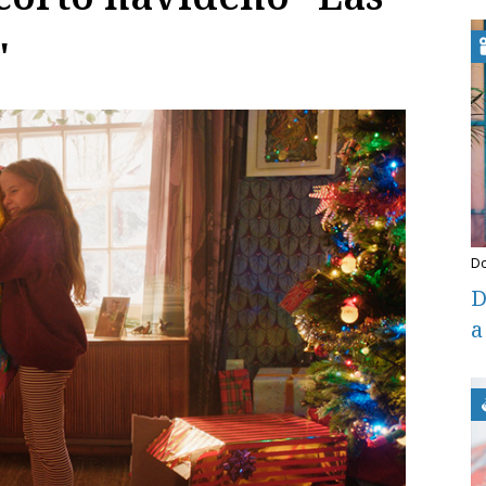
"
D
a