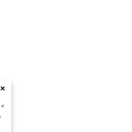
 el
n
n