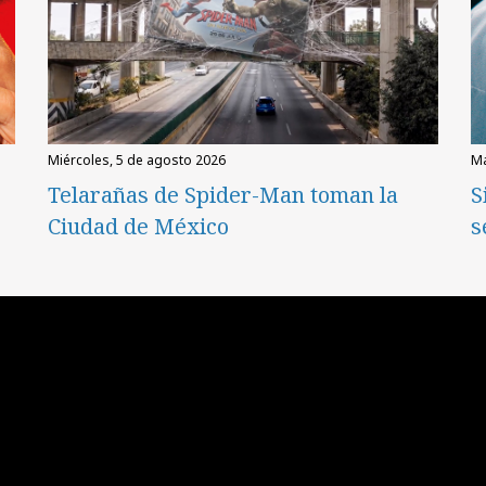
miércoles, 5 de agosto 2026
g
Telarañas de Spider-Man toman la
S
Ciudad de México
s