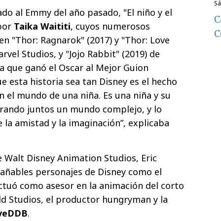
s
ado al Emmy del año pasado, "El niño y el
C
 por
Taika Waititi
, cuyos numerosos
C
en "Thor: Ragnarok" (2017) y "Thor: Love
vel Studios, y "Jojo Rabbit" (2019) de
la que ganó el Oscar al Mejor Guion
e esta historia sea tan Disney es el hecho
 el mundo de una niña. Es una niña y su
rando juntos un mundo complejo, y lo
 la amistad y la imaginación”, explicaba
 Walt Disney Animation Studios, Eric
rañables personajes de Disney como el
actuó como asesor en la animación del corto
d Studios, el productor hungryman y la
veDDB
.