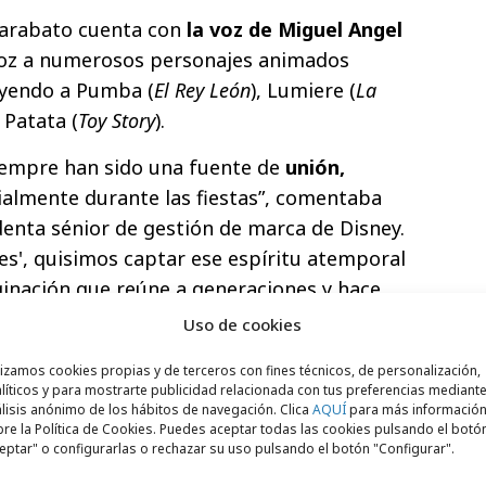
Garabato cuenta con
la voz de Miguel Angel
voz a numerosos personajes animados
uyendo a Pumba (
El Rey León
), Lumiere (
La
 Patata (
Toy Story
).
siempre han sido una fuente de
unión,
ialmente durante las fiestas”, comentaba
denta sénior de gestión de marca de Disney.
es', quisimos captar ese espíritu atemporal
ginación que reúne a generaciones y hace
as”.
Uso de cookies
o pueden
celebrar la Navidad con Disney
lizamos cookies propias y de terceros con fines técnicos, de personalización,
líticos y para mostrarte publicidad relacionada con tus preferencias mediante
de todo el mundo, en Disney Store, en la
lisis anónimo de los hábitos de navegación. Clica
AQUÍ
para más informació
o clásicos atemporales en Disney+, como
re la Política de Cookies. Puedes aceptar todas las cookies pulsando el botó
eptar" o configurarlas o rechazar su uso pulsando el botón "Configurar".
evos estrenos emocionantes, incluido el