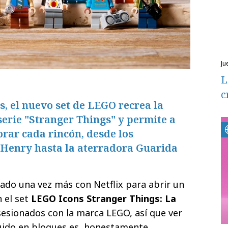
ju
L
c
s, el nuevo set de LEGO recrea la
serie "Stranger Things" y permite a
orar cada rincón, desde los
 Henry hasta la aterradora Guarida
ado una vez más con Netflix para abrir un
 el set
LEGO Icons Stranger Things: La
sesionados con la marca LEGO, así que ver
uido en bloques es, honestamente,