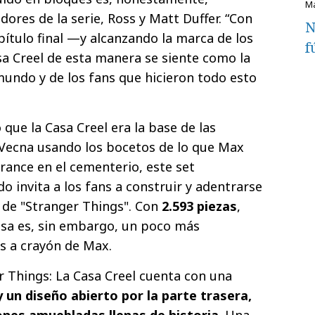
adores de la serie, Ross y Matt Duffer. “Con
N
pítulo final —y alcanzando la marca de los
f
sa Creel de esta manera se siente como la
mundo y de los fans que hicieron todo esto
que la Casa Creel era la base de las
Vecna usando los bocetos de lo que Max
rance en el cementerio, este set
 invita a los fans a construir y adentrarse
o de "Stranger Things". Con
2.593 piezas
,
asa es, sin embargo, un poco más
s a crayón de Max.
r Things: La Casa Creel cuenta con una
y un diseño abierto por la parte trasera,
ones amuebladas llenas de historia
. Una