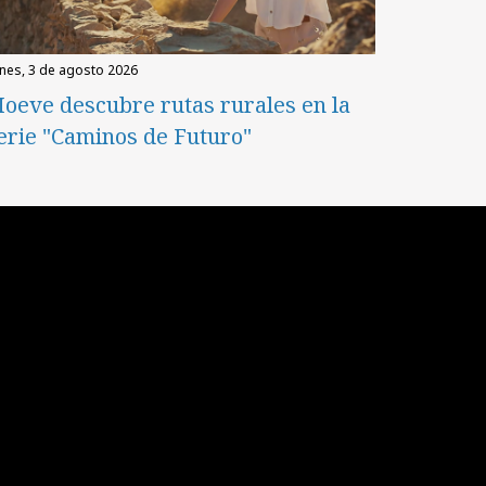
unes, 3 de agosto 2026
oeve descubre rutas rurales en la
erie "Caminos de Futuro"