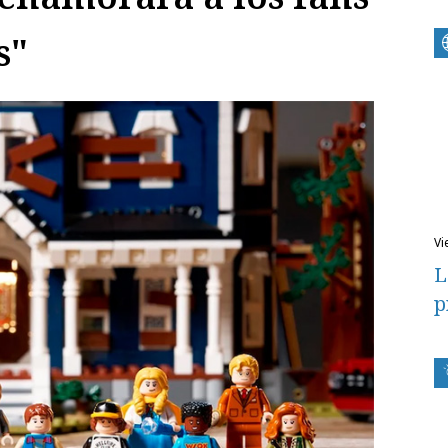
s"
v
L
p