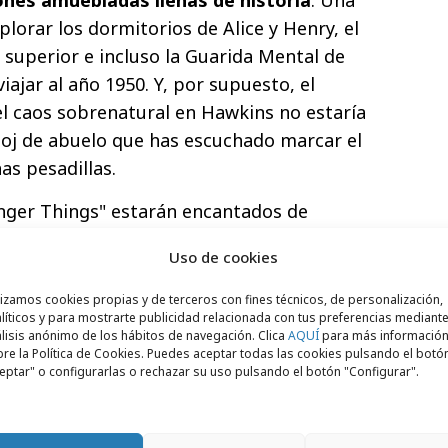
lorar los dormitorios de Alice y Henry, el
 superior e incluso la Guarida Mental de
ajar al año 1950. Y, por supuesto, el
el caos sobrenatural en Hawkins no estaría
loj de abuelo que has escuchado marcar el
as pesadillas.
anger Things" estarán encantados de
cua
de las cinco temporadas en este set.
Uso de cookies
 coche de Steve, la furgoneta de la
 bicicleta de Will están incluidos, así
lizamos cookies propias y de terceros con fines técnicos, de personalización,
líticos y para mostrarte publicidad relacionada con tus preferencias mediante
s como la cinta de casete de Max y el
lisis anónimo de los hábitos de navegación. Clica
AQUÍ
para más informació
Henry. Y, por supuesto, la alineación de
re la Política de Cookies. Puedes aceptar todas las cookies pulsando el botó
eptar" o configurarlas o rechazar su uso pulsando el botón "Configurar".
 todo el equipo de Hawkins: Eleven, Will,
, Nancy, Robin, Jonathan, Max y hasta Holly
 Mr. Whatsit y, por supuesto, Vecna.