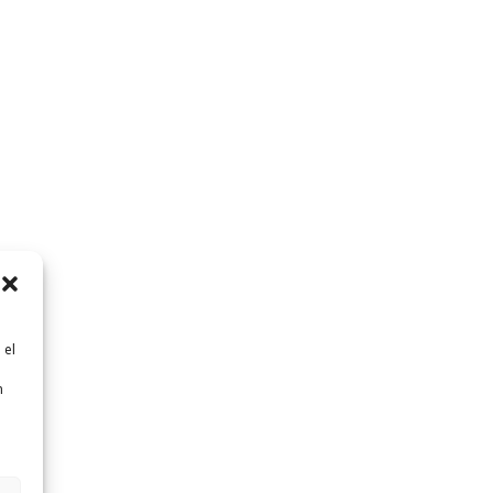
 el
n
n