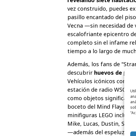
vez construido, puedes exp
pasillo encantado del piso
Vecna —sin necesidad de vi
escalofriante epicentro d
completo sin el infame re
tiempo a lo largo de much
Además, los fans de "Str
descubrir
huevos de pas
Vehículos icónicos como el
estación de radio WSQK y la
Uti
ana
como objetos significativo
aná
boceto del Mind Flayer de 
sob
"Ac
minifiguras LEGO incluye a
Mike, Lucas, Dustin, Steve
—además del espeluznante