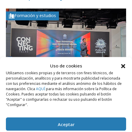
Formación y estudios
Uso de cookies
Utilizamos cookies propias y de terceros con fines técnicos, de
personalización, analíticos y para mostrarte publicidad relacionada
con tus preferencias mediante el análisis anónimo de los hábitos de
viernes, 13 de marzo 2026
navegación. Clica
AQUÍ
para más información sobre la Política de
Cookies. Puedes aceptar todas las cookies pulsando el botón
Publicis Groupe presenta su estudio
"Aceptar" o configurarlas o rechazar su uso pulsando el botón
"Configurar".
“Marketing Outlook 2026”
Aceptar
Marcas y ESG