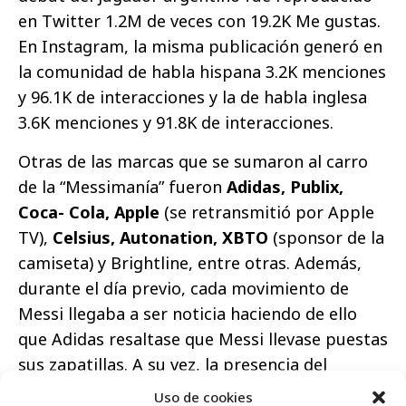
en Twitter 1.2M de veces con 19.2K Me gustas.
En Instagram, la misma publicación generó en
la comunidad de habla hispana 3.2K menciones
y 96.1K de interacciones y la de habla inglesa
3.6K menciones y 91.8K de interacciones.
Otras de las marcas que se sumaron al carro
de la “Messimanía” fueron
Adidas, Publix,
Coca- Cola, Apple
(se retransmitió por Apple
TV),
Celsius, Autonation, XBTO
(sponsor de la
camiseta) y Brightline, entre otras. Además,
durante el día previo, cada movimiento de
Messi llegaba a ser noticia haciendo de ello
que Adidas resaltase que Messi llevase puestas
sus zapatillas. A su vez, la presencia del
jugador con su familia en el supermercado
Uso de cookies