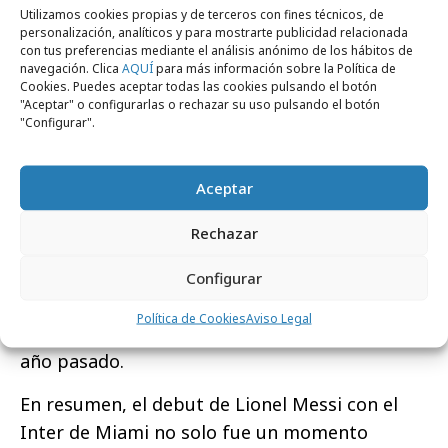
Publix hizo que usuarios mencionasen a la
Utilizamos cookies propias y de terceros con fines técnicos, de
personalización, analíticos y para mostrarte publicidad relacionada
marca en varias ocasiones.
con tus preferencias mediante el análisis anónimo de los hábitos de
navegación. Clica
AQUÍ
para más información sobre la Política de
Tras la conversación generada en las distintas
Cookies. Puedes aceptar todas las cookies pulsando el botón
"Aceptar" o configurarlas o rechazar su uso pulsando el botón
plataformas sociales,
Messi consiguió los
"Configurar".
480M de seguidores en Instagram
y el
partido Inter Miami vs Cruz Azul fue el partido
Aceptar
de fútbol estadounidense más visto en la
historia de la televisión de EE. UU. con 12.5
Rechazar
millones de espectadores, teniendo en cuenta
que el fútbol no está ni en el TOP 3 de
Configurar
deportes más seguidos en USA y que, además,
Política de Cookies
Aviso Legal
el Inter de Miami quedó el último en la liga el
año pasado.
En resumen, el debut de Lionel Messi con el
Inter de Miami no solo fue un momento