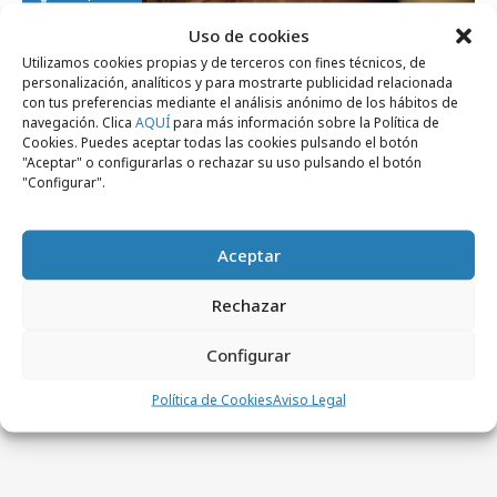
Uso de cookies
Utilizamos cookies propias y de terceros con fines técnicos, de
personalización, analíticos y para mostrarte publicidad relacionada
con tus preferencias mediante el análisis anónimo de los hábitos de
navegación. Clica
AQUÍ
para más información sobre la Política de
Cookies. Puedes aceptar todas las cookies pulsando el botón
"Aceptar" o configurarlas o rechazar su uso pulsando el botón
"Configurar".
Aceptar
martes, 20 de noviembre 2018
Rechazar
Elton John emociona en el anuncio
navideño de John Lewis
Configurar
Política de Cookies
Aviso Legal