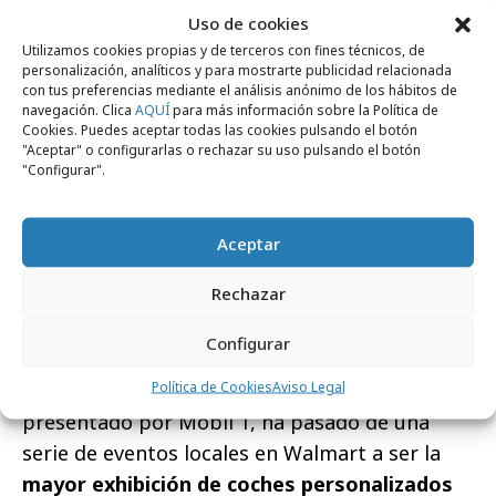
Uso de cookies
El Hot Wheels Legends Tour 2025 estuvo
Utilizamos cookies propias y de terceros con fines técnicos, de
presente en 16 países, incluyendo 11 paradas
personalización, analíticos y para mostrarte publicidad relacionada
con tus preferencias mediante el análisis anónimo de los hábitos de
regionales en Estados Unidos para celebrar
navegación. Clica
AQUÍ
para más información sobre la Política de
a los amantes del motor a nivel mundial
. Las
Cookies. Puedes aceptar todas las cookies pulsando el botón
"Aceptar" o configurarlas o rechazar su uso pulsando el botón
nuevas paradas del Tour incluyeron Benelux
"Configurar".
(Bélgica, Países Bajos y Luxemburgo), Perú y
Turquía. A lo largo del Tour, los diseñadores de
Aceptar
Hot Wheels y expertos automovilísticos
locales evaluaron miles de vehículos inscritos,
Rechazar
con millones de fans asistiendo a eventos en
todo el mundo.
Configurar
Política de Cookies
Aviso Legal
Desde el 2018, el Hot Wheels Legends Tour,
presentado por Mobil 1, ha pasado de una
serie de eventos locales en Walmart a ser la
mayor exhibición de coches personalizados