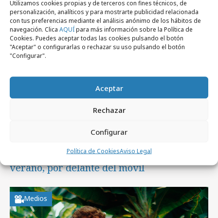
Utilizamos cookies propias y de terceros con fines técnicos, de
personalización, analíticos y para mostrarte publicidad relacionada
Medios
con tus preferencias mediante el análisis anónimo de los hábitos de
navegación. Clica
AQUÍ
para más información sobre la Política de
Cookies. Puedes aceptar todas las cookies pulsando el botón
"Aceptar" o configurarlas o rechazar su uso pulsando el botón
"Configurar".
Aceptar
Rechazar
Configurar
viernes, 7 de agosto 2026
Política de Cookies
Aviso Legal
La televisión es el dispositivo líder en
verano, por delante del móvil
Medios