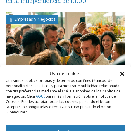
en la independencia de EEUU
Empresas y Negocios
Uso de cookies
Utilizamos cookies propias y de terceros con fines técnicos, de
personalización, analíticos y para mostrarte publicidad relacionada
con tus preferencias mediante el análisis anónimo de los hábitos de
navegación. Clica
AQUÍ
para más información sobre la Política de
miércoles, 10 de junio 2026
Cookies. Puedes aceptar todas las cookies pulsando el botón
Las marcas también quieren ganar el
"Aceptar" o configurarlas o rechazar su uso pulsando el botón
"Configurar".
Mundial de la atención