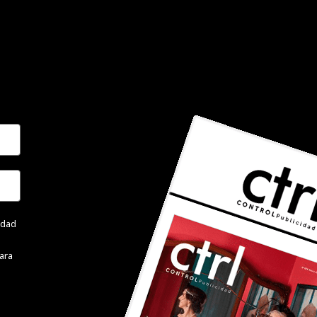
cidad
ara