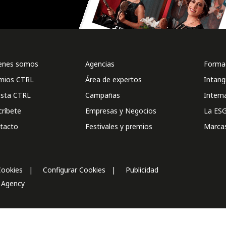
enes somos
Agencias
Formac
mios CTRL
Área de expertos
Intang
ista CTRL
Campañas
Intern
críbete
Empresas y Negocios
La ESG
tacto
Festivales y premios
Marca
Cookies
Configurar Cookies
Publicidad
l Agency