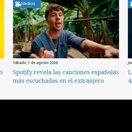
Medios
sábado, 1 de agosto 2026
ju
en
Spotify revela las canciones españolas
L
más escuchadas en el extranjero
4