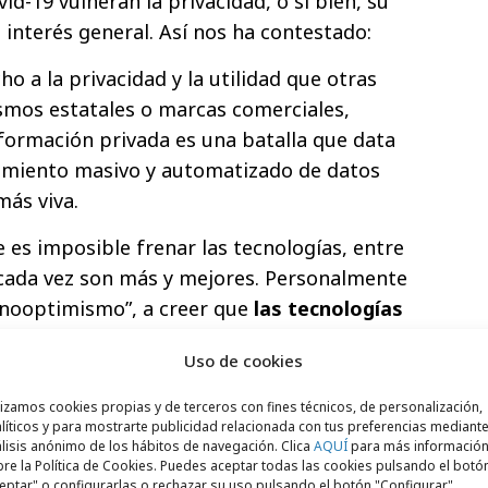
id-19 vulneran la privacidad, o si bien, su
 interés general. Así nos ha contestado:
cho a la privacidad y la utilidad que otras
smos estatales o marcas comerciales,
formación privada es una batalla que data
tamiento masivo y automatizado de datos
más viva.
 es imposible frenar las tecnologías, entre
ue cada vez son más y mejores. Personalmente
ecnooptimismo”, a creer que
las tecnologías
an
, y este caso no es diferente.
Uso de cookies
io -y estas son las palabras mágicas-
lizamos cookies propias y de terceros con fines técnicos, de personalización,
ntrolar esta pandemia, pero da un poco
líticos y para mostrarte publicidad relacionada con tus preferencias mediante
stados los que puedan acceder a esa
lisis anónimo de los hábitos de navegación. Clica
AQUÍ
para más informació
re la Política de Cookies. Puedes aceptar todas las cookies pulsando el botó
ngo mucho más miedo al uso que de esos
eptar" o configurarlas o rechazar su uso pulsando el botón "Configurar".