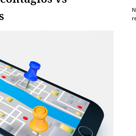
N
s
r