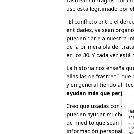
rastrear contagios por Cov
uso está legitimado por el
"El conflicto entre el dere
entidades, ya sean organi
pueden darle a nuestra in
de la primera ola del tra
en los 80. Y cada vez está 
La historia nos enseña que
ellas las de “rastreo”, q
y en general tiendo al “t
ayudan más que perjudic
Creo que usadas con criter
Uti
pueden ayudar mucho a co
ana
de miedito que sean los e
aná
sob
información personal. Te
"Ac