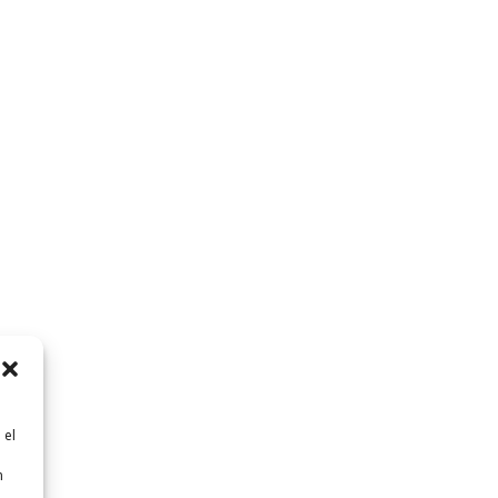
 el
n
n