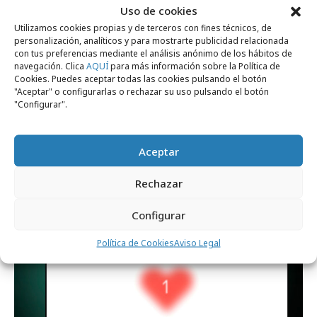
Uso de cookies
Utilizamos cookies propias y de terceros con fines técnicos, de
personalización, analíticos y para mostrarte publicidad relacionada
con tus preferencias mediante el análisis anónimo de los hábitos de
navegación. Clica
AQUÍ
para más información sobre la Política de
Cookies. Puedes aceptar todas las cookies pulsando el botón
"Aceptar" o configurarlas o rechazar su uso pulsando el botón
"Configurar".
Aceptar
martes, 18 de noviembre 2025
El proyecto “Arte Hecho por IA” no es lo
Rechazar
que parece
Configurar
Política de Cookies
Aviso Legal
Medios