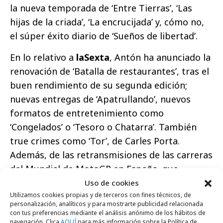
la nueva temporada de ‘Entre Tierras’, ‘Las
hijas de la criada’, ‘La encrucijada’ y, cómo no,
el súper éxito diario de ‘Sueños de libertad’.
En lo relativo a
laSexta
, Antón ha anunciado la
renovación de ‘Batalla de restaurantes’, tras el
buen rendimiento de su segunda edición;
nuevas entregas de ‘Apatrullando’, nuevos
formatos de entretenimiento como
‘Congelados’ o ‘Tesoro o Chatarra’. También
true crimes como ‘Tor’, de Carles Porta.
Además, de las retransmisiones de las carreras
del Mundial de MotoGP en España, que
arrasaron en audiencia en 2024, y nuevas
Uso de cookies
Utilizamos cookies propias y de terceros con fines técnicos, de
temporadas de ‘¿Quién quiere ser millonario?’,
personalización, analíticos y para mostrarte publicidad relacionada
‘Lo de Évole’, ‘Salvados’, ‘Anatomía de…’, ‘Equipo
con tus preferencias mediante el análisis anónimo de los hábitos de
navegación. Clica
AQUÍ
para más información sobre la Política de