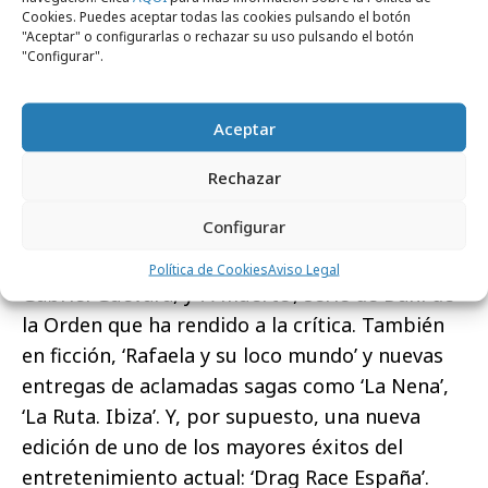
de investigación’, especiales de ‘El objetivo’…
Cookies. Puedes aceptar todas las cookies pulsando el botón
"Aceptar" o configurarlas o rechazar su uso pulsando el botón
Por su parte,
Atresplayer
no deja de crecer y
"Configurar".
de lanzar novedades. Al reciente éxito de ‘FoQ:
la nueva generación’, se le unirá este mes de
Aceptar
marzo la serie ‘Perdiendo el juicio’,
protagonizada por Elena Rivera y en abril la
Rechazar
esperada ‘Mariliendre’, nueva producción de
Configurar
Javier Calvo y Javier Ambrossi. También
llegarán ‘Mar afuera’, con el ídolo juvenil
Política de Cookies
Aviso Legal
Gabriel Guevara, y ‘A muerte’, serie de Dani de
la Orden que ha rendido a la crítica. También
en ficción, ‘Rafaela y su loco mundo’ y nuevas
entregas de aclamadas sagas como ‘La Nena’,
‘La Ruta. Ibiza’. Y, por supuesto, una nueva
edición de uno de los mayores éxitos del
entretenimiento actual: ‘Drag Race España’.