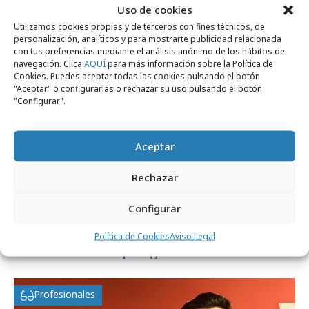
Profesionales
Uso de cookies
Utilizamos cookies propias y de terceros con fines técnicos, de
personalización, analíticos y para mostrarte publicidad relacionada
con tus preferencias mediante el análisis anónimo de los hábitos de
navegación. Clica
AQUÍ
para más información sobre la Política de
Cookies. Puedes aceptar todas las cookies pulsando el botón
"Aceptar" o configurarlas o rechazar su uso pulsando el botón
"Configurar".
Aceptar
Rechazar
Configurar
martes, 15 de febrero 2022
Miguel Castillo, nombrado Chief Product
Política de Cookies
Aviso Legal
Officer de Axel Springer
Profesionales