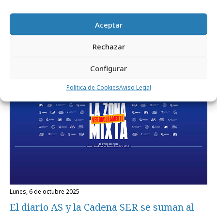
lunes, 9 de febrero 2026
Branded Podcast: El antídoto contra el
Aceptar
"scroll" infinito
Rechazar
Configurar
Marcas y ESG
Política de Cookies
Aviso Legal
lunes, 6 de octubre 2025
El diario AS y la Cadena SER se suman al