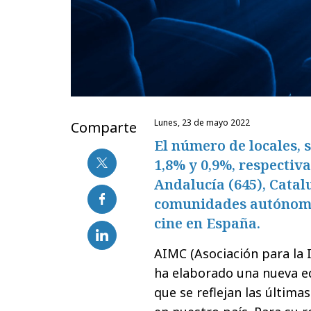
lunes, 23 de mayo 2022
Comparte
El número de locales, 
1,8% y 0,9%, respectiv
Andalucía (645), Catalu
comunidades autónoma
cine en España.
AIMC (Asociación para la 
ha elaborado una nueva e
que se reflejan las últimas