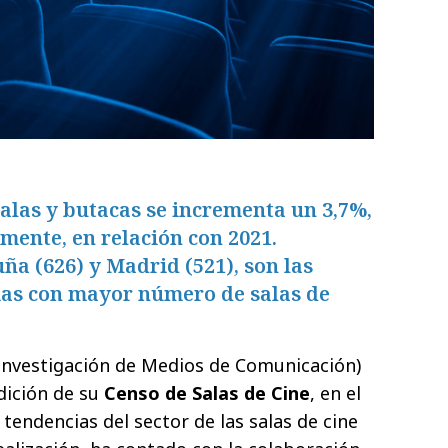
salas y butacas se incrementa un 3,7%,
amente, en relación con 2021.
ña (626) y Madrid (521), son las
s con mayor número de salas de
Investigación de Medios de Comunicación)
dición de su
Censo de Salas de Cine
, en el
 tendencias del sector de las salas de cine