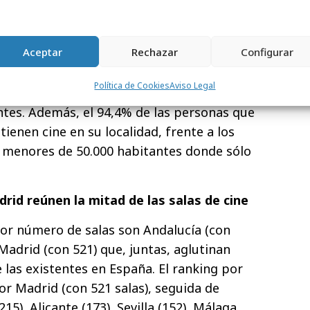
én se ha visto incrementado hasta los 479
más que en 2016), lo que supone un 5,9%
medio, existen aproximadamente 1,5 locales
Aceptar
Rechazar
Configurar
con cine.
Política de Cookies
Aviso Legal
alas (68,1%) que se localizan en poblaciones
tes. Además, el 94,4% de las personas que
tienen cine en su localidad, frente a los
s menores de 50.000 habitantes donde sólo
rid reúnen la mitad de las salas de cine
r número de salas son Andalucía (con
 Madrid (con 521) que, juntas, aglutinan
 las existentes en España. El ranking por
or Madrid (con 521 salas), seguida de
215), Alicante (173), Sevilla (152), Málaga