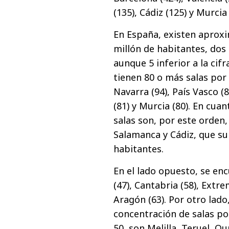
(135), Cádiz (125) y Murcia 
En España, existen aprox
millón de habitantes, dos
aunque 5 inferior a la cif
tienen 80 o más salas por 
Navarra (94), País Vasco (
(81) y Murcia (80). En cua
salas son, por este orden,
Salamanca y Cádiz, que su
habitantes.
En el lado opuesto, se en
(47), Cantabria (58), Extre
Aragón (63). Por otro lad
concentración de salas po
50, son Melilla, Teruel, O