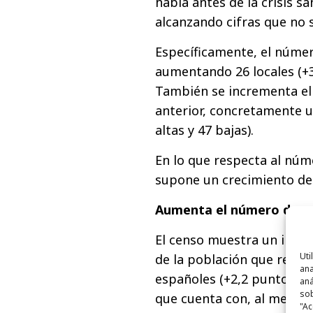
había antes de la crisis sa
alcanzando cifras que no 
Específicamente, el número
aumentando 26 locales (+3
También se incrementa el
anterior, concretamente u
altas y 47 bajas).
En lo que respecta al núme
supone un crecimiento de 
Aumenta el número de mun
El censo muestra un incre
Uti
de la población que reside
ana
españoles (+2,2 puntos en 
aná
sob
que cuenta con, al menos,
"Ac