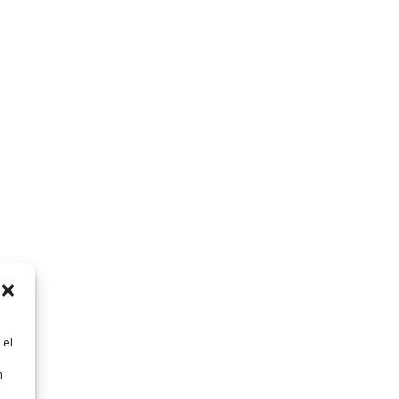
 el
n
n