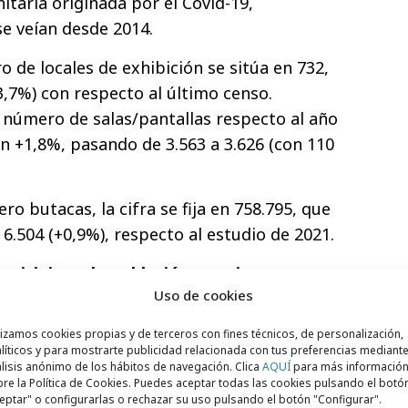
nitaria originada por el Covid-19,
se veían desde 2014.
 de locales de exhibición se sitúa en 732,
,7%) con respecto al último censo.
 número de salas/pantallas respecto al año
n +1,8%, pasando de 3.563 a 3.626 (con 110
ro butacas, la cifra se fija en 758.795, que
6.504 (+0,9%), respecto al estudio de 2021.
icipios y la población con cine
Uso de cookies
mento paulatino en los últimos seis años
lizamos cookies propias y de terceros con fines técnicos, de personalización,
 en municipios con cine. El 63,4% de los
líticos y para mostrarte publicidad relacionada con tus preferencias mediante
relación con 2016) reside en una localidad
lisis anónimo de los hábitos de navegación. Clica
AQUÍ
para más informació
re la Política de Cookies. Puedes aceptar todas las cookies pulsando el botó
 un cine. Asimismo, el número de
eptar" o configurarlas o rechazar su uso pulsando el botón "Configurar".