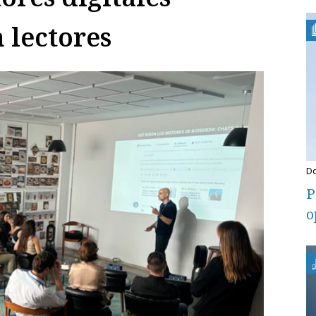
 lectores
P
o