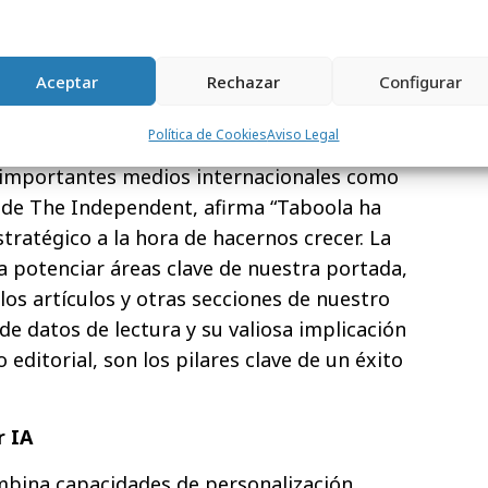
las capacidades de ‘Taboola for Audience’.
ta, Taboola ha generado casi un 10% más de
e editores seleccionados, convirtiéndose en
Aceptar
Rechazar
Configurar
entes de tráfico después de las redes
úsqueda
.
Política de Cookies
Aviso Legal
importantes medios internacionales como
 de The Independent, afirma “Taboola ha
tratégico a la hora de hacernos crecer. La
 potenciar áreas clave de nuestra portada,
 los artículos y otras secciones de nuestro
de datos de lectura y su valiosa implicación
editorial, son los pilares clave de un éxito
r IA
mbina capacidades de personalización