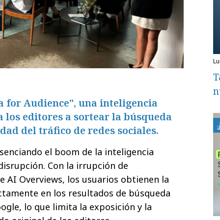
l
T
n
 for Audience", una inteligencia
a los editores a sortear la búsqueda
idad del tráfico de redes sociales.
senciando el boom de la inteligencia
disrupción. Con la irrupción de
 AI Overviews, los usuarios obtienen la
ctamente en los resultados de búsqueda
ogle, lo que limita la exposición y la