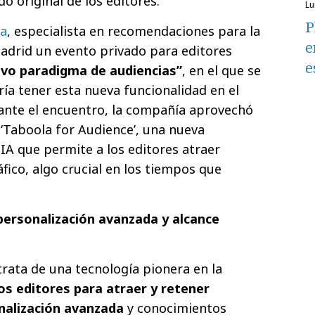
do original de los editores.
l
P
a
, especialista en recomendaciones para la
e
adrid un evento privado para editores
e
evo paradigma de audiencias”
, en el que se
ría tener esta nueva funcionalidad en el
rante el encuentro, la compañía aprovechó
 ‘Taboola for Audience’, una nueva
IA que permite a los editores atraer
fico, algo crucial en los tiempos que
personalización avanzada y alcance
trata de una tecnología pionera en la
los editores para atraer y retener
nalización avanzada
y conocimientos