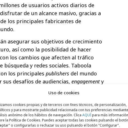
millones de usuarios activos diarios de
isfrutar de un alcance masivo, gracias a
de los principales fabricantes de
mundo.
drán asegurar sus objetivos de crecimiento
turo, así como la posibilidad de hacer
con los cambios que afecten al tráfico
e búsqueda y redes sociales. Taboola
on los principales
publishers
del mundo
r sus desafíos de audiencias,
engagement
y
r las circunstancias del momento.
Uso de cookies
n un crecimiento de tráfico superior al
lizamos cookies propias y de terceros con fines técnicos, de personalización,
líticos y para mostrarte publicidad relacionada con tus preferencias mediante
lisis anónimo de los hábitos de navegación. Clica
AQUÍ
para más informació
re la Política de Cookies. Puedes aceptar todas las cookies pulsando el botó
es y agencias de comunicación en España ya
eptar" o configurarlas o rechazar su uso pulsando el botón "Configurar".