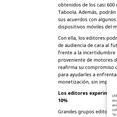
obtenidos de los casi 600 
Taboola. Además, podrán d
sus acuerdos con algunos 
dispositivos móviles del 
Con ella, los editores po
de audiencia de cara al fu
frente a la incertidumbre 
proveniente de motores d
reafirma su compromiso c
para ayudarles a enfrenta
monetización, sin importa
Los editores experimenta
Uti
10%
ana
aná
sob
Grandes grupos editorial
"Ac