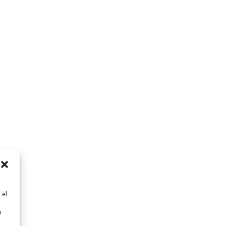
 el
n
n