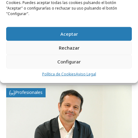
Cookies. Puedes aceptar todas las cookies pulsando el botón
"Aceptar" o configurarlas o rechazar su uso pulsando el botón
"Configurar".
Aceptar
Rechazar
martes, 12 de mayo 2026
Configurar
Emmanuel Pouey, presidente del jurado
Eficacia 2026
Política de Cookies
Aviso Legal
Profesionales