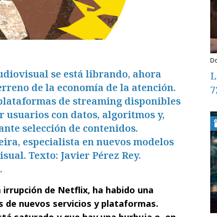
udiovisual se está librando, ahora
L
erreno de la economía de la atención.
7
 plataformas de streaming disponibles
r usuarios con datos, algoritmos y,
nte selección de contenidos.
ira, especialista en nuevos modelos
sual. Texto: Javier Pérez Rey.
.
a irrupción de Netflix, ha habido una
 de nuevos servicios y plataformas.
tá saturado y que hay una burbuja o, en