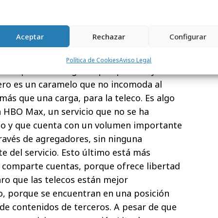
que sea tan baja por la oferta de
s que puede provocar que los usuarios no
Aceptar
Rechazar
Configurar
mas?
Política de Cookies
Aviso Legal
te un pack convergente porque incluyan
ero es un caramelo que no incomoda al
 más que una carga, para la teleco. Es algo
 HBO Max, un servicio que no se ha
eo y que cuenta con un volumen importante
través de agregadores, sin ninguna
e del servicio. Esto último está más
 comparte cuentas, porque ofrece libertad
laro que las telecos están mejor
, porque se encuentran en una posición
de contenidos de terceros. A pesar de que