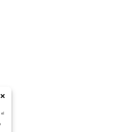
 el
n
n