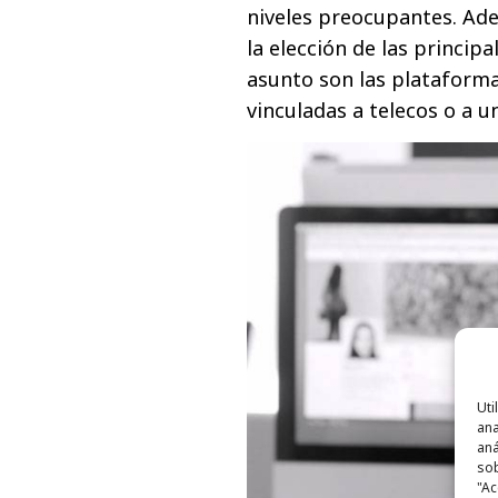
niveles preocupantes. Ade
la elección de las principa
asunto son las plataforma
vinculadas a telecos o a u
Uti
ana
aná
sob
"Ac