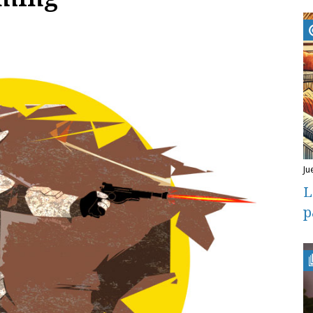
j
L
p