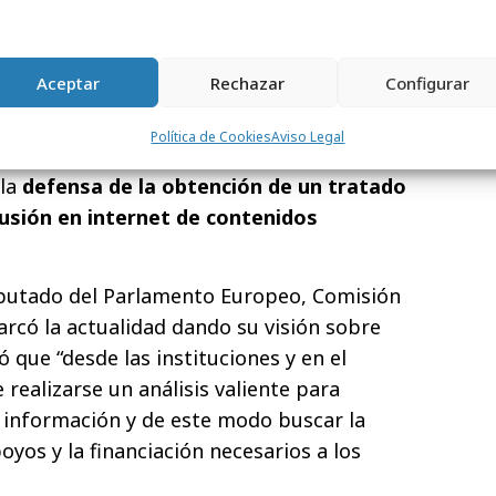
rvenir fue Carlos Núñez Murias, presidente
 quien basó su discurso en la
ca de los medios
de comunicación y en
Aceptar
Rechazar
Configurar
radio está muy viva, más viva que nunca".
Política de Cookies
Aviso Legal
de la división de derecho de autor OMPI,
 la
defensa de la obtención de un tratado
fusión en internet de contenidos
diputado del Parlamento Europeo, Comisión
arcó la actualidad dando su visión sobre
ió que “desde las instituciones y en el
 realizarse un análisis valiente para
 información y de este modo buscar la
yos y la financiación necesarios a los