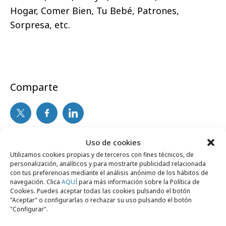
Hogar, Comer Bien, Tu Bebé, Patrones,
Sorpresa, etc.
Comparte
Uso de cookies
Noticias Relacionadas
Utilizamos cookies propias y de terceros con fines técnicos, de
personalización, analíticos y para mostrarte publicidad relacionada
con tus preferencias mediante el análisis anónimo de los hábitos de
lunes, 11 de mayo 2009
navegación. Clica
AQUÍ
para más información sobre la Política de
Empresas y Negocios
Cookies. Puedes aceptar todas las cookies pulsando el botón
Tulipán crea un personaje infantil para
"Aceptar" o configurarlas o rechazar su uso pulsando el botón
"Configurar".
educar sobre alimentación