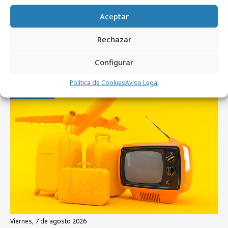
Aceptar
Rechazar
Artículos recientes
Configurar
Política de Cookies
Aviso Legal
Medios
viernes, 7 de agosto 2026