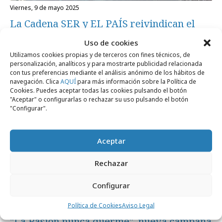
viernes, 9 de mayo 2025
La Cadena SER y EL PAÍS reivindican el
orgullo de ser europeos
Uso de cookies
Utilizamos cookies propias y de terceros con fines técnicos, de
personalización, analíticos y para mostrarte publicidad relacionada
Campañas
con tus preferencias mediante el análisis anónimo de los hábitos de
navegación. Clica
AQUÍ
para más información sobre la Política de
Cookies. Puedes aceptar todas las cookies pulsando el botón
"Aceptar" o configurarlas o rechazar su uso pulsando el botón
"Configurar".
Aceptar
Rechazar
Configurar
Política de Cookies
Aviso Legal
lunes, 7 de abril 2025
"La Pasión nunca duerme", nueva campaña