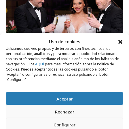
Uso de cookies
Utilizamos cookies propias y de terceros con fines técnicos, de
personalización, analíticos y para mostrarte publicidad relacionada
viernes, 2 de enero 2026
con tus preferencias mediante el análisis anónimo de los hábitos de
La1 gana la batalla por la audiencia en Las
navegación. Clica
AQUÍ
para más información sobre la Política de
Cookies. Puedes aceptar todas las cookies pulsando el botón
Campanadas
"Aceptar" o configurarlas o rechazar su uso pulsando el botón
"Configurar".
Campañas
Aceptar
Rechazar
Configurar