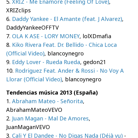
5.
XRIZ - Me Enamoré (Feeling Of Love)
,
XRIZclips
6.
Daddy Yankee - El Amante (feat. J Alvarez)
,
DaddyYankeeOFFTV
7.
OLA K ASE - LORY MONEY
, lolXDmafia
8.
Kiko Rivera Feat. Dr. Bellido - Chica Loca
(Official Video)
, blancoynegro
9.
Eddy Lover - Rueda Rueda
, gedon21
10.
Rodriguez Feat. Ander & Rossi - No Voy A
Llorar (Official Video)
, blancoynegro
Tendencias música 2013 (España)
1.
Abraham Mateo - Señorita
,
AbrahamMateoVEVO
2.
Juan Magan - Mal De Amores
,
JuanMaganVEVO
3.
Cali Y El Dandee - No Digas Nada (Déjà vu)
-