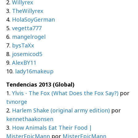
2.
Willyrex
3.
TheWillyrex
4.
HolaSoyGerman
5.
vegetta777
6.
mangelrogel
7.
bysTaXx
8.
josemicod5
9.
AlexBY11
10.
lady16makeup
Tendencias 2013 (Global)
1.
Ylvis - The Fox (What Does the Fox Say?)
por
tvnorge
2.
Harlem Shake (original army edition)
por
kennethaakonsen
3.
How Animals Eat Their Food |
MisterEpicMann
por
MisterEpicMann