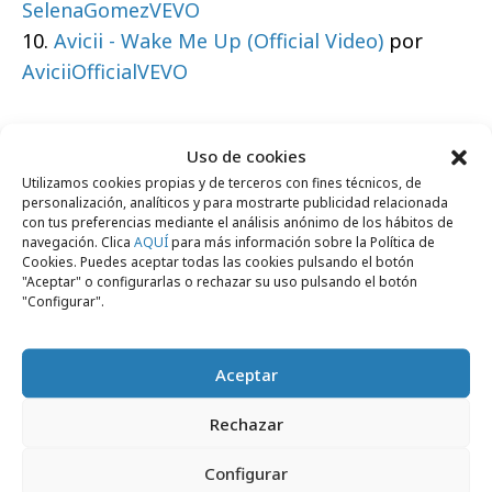
SelenaGomezVEVO
10.
Avicii - Wake Me Up (Official Video)
por
AviciiOfficialVEVO
Uso de cookies
https://youtu.be/H7jtC8vjXw8#t=104
Utilizamos cookies propias y de terceros con fines técnicos, de
personalización, analíticos y para mostrarte publicidad relacionada
con tus preferencias mediante el análisis anónimo de los hábitos de
Comparte
navegación. Clica
AQUÍ
para más información sobre la Política de
Cookies. Puedes aceptar todas las cookies pulsando el botón
"Aceptar" o configurarlas o rechazar su uso pulsando el botón
"Configurar".
Noticias Relacionadas
Aceptar
Rechazar
Medios
Configurar