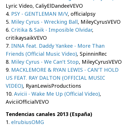
Lyric Video, CaliyElDandeeVEVO
4.
PSY - GENTLEMAN M/V
, officialpsy
5.
Miley Cyrus - Wrecking Ball
, MileyCyrusVEVO
6.
Critika & Saik - Imposible Olvidar
,
critikaysaikVEVO
7.
INNA feat. Daddy Yankee - More Than
Friends (Official Music Video)
, SpinninRec
8.
Miley Cyrus - We Can't Stop
, MileyCyrusVEVO
9.
MACKLEMORE & RYAN LEWIS - CAN'T HOLD
US FEAT. RAY DALTON (OFFICIAL MUSIC
VIDEO)
, RyanLewisProductions
10.
Avicii - Wake Me Up (Official Video)
,
AviciiOfficialVEVO
Tendencias canales 2013 (España)
1.
elrubiusOMG