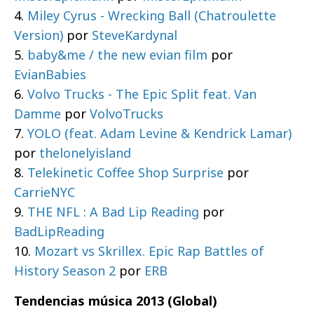
4.
Miley Cyrus - Wrecking Ball (Chatroulette
Version)
por
SteveKardynal
5.
baby&me / the new evian film
por
EvianBabies
6.
Volvo Trucks - The Epic Split feat. Van
Damme
por
VolvoTrucks
7.
YOLO (feat. Adam Levine & Kendrick Lamar)
por
thelonelyisland
8.
Telekinetic Coffee Shop Surprise
por
CarrieNYC
9.
THE NFL : A Bad Lip Reading
por
BadLipReading
10.
Mozart vs Skrillex. Epic Rap Battles of
History Season 2
por
ERB
Tendencias música 2013 (Global)