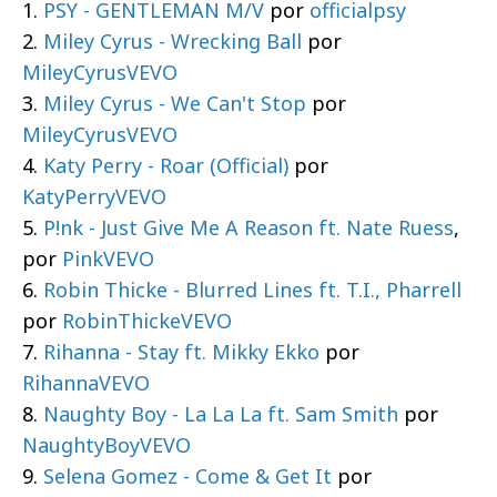
1.
PSY - GENTLEMAN M/V
por
officialpsy
2.
Miley Cyrus - Wrecking Ball
por
MileyCyrusVEVO
3.
Miley Cyrus - We Can't Stop
por
MileyCyrusVEVO
4.
Katy Perry - Roar (Official)
por
KatyPerryVEVO
5.
P!nk - Just Give Me A Reason ft. Nate Ruess
,
por
PinkVEVO
6.
Robin Thicke - Blurred Lines ft. T.I., Pharrell
por
RobinThickeVEVO
7.
Rihanna - Stay ft. Mikky Ekko
por
RihannaVEVO
8.
Naughty Boy - La La La ft. Sam Smith
por
NaughtyBoyVEVO
9.
Selena Gomez - Come & Get It
por